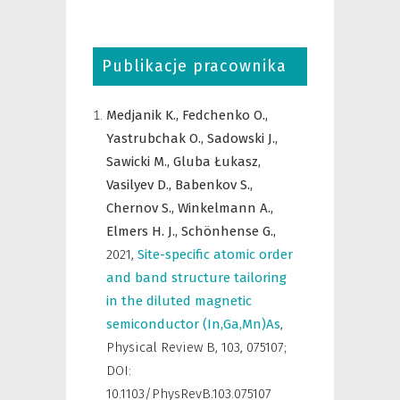
Publikacje pracownika
Medjanik K.,
Fedchenko O.,
Yastrubchak O.,
Sadowski J.,
Sawicki M.,
Gluba Łukasz,
Vasilyev D.,
Babenkov S.,
Chernov S.,
Winkelmann A.,
Elmers H. J.,
Schönhense G.,
2021
,
Site-specific atomic order
and band structure tailoring
in the diluted magnetic
semiconductor (In,Ga,Mn)As
,
Physical Review B
,
103, 075107;
DOI:
10.1103/PhysRevB.103.075107