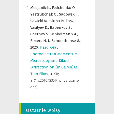
Medjanik K.,
Fedchenko O.,
Yastrubchak O.,
Sadowski J.,
Sawicki M.,
Gluba Łukasz,
Vasilyev D.,
Babenkov S.,
Chernov S.,
Winkelmann A.,
Elmers H. J.,
Schoenhense G.,
2020
,
Hard X-ray
Photoelectron Momentum
Microscopy and Kikuchi
Diffraction on (In,Ga,Mn)As
Thin Films
,
arXiv
,
arXiv:2010.12359 [physics.ins-
det]
Ostatnie wpisy