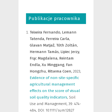
Publikacje pracownika
Teixeira Fernando,
Lemann
Tatenda,
Ferreira Carla,
Glavan Matjaž,
Tóth Zoltán,
Hermann Tamás,
Lipiec Jerzy,
Frąc Magdalena,
Reintam
Endla,
Xu Minggang,
Fan
Hongzhu,
Ritsema Coen,
2023
,
Evidence of non-site-specific
agricultural management
effects on the score of visual
soil quality indicators
,
Soil
Use and Management
,
39: 474-
484, DOI: 10.1111/sum.12827