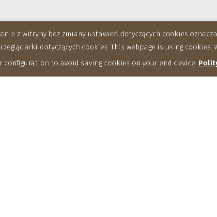
stanie z witryny bez zmiany ustawień dotyczących cookies oznac
eglądarki dotyczących cookies. This webpage is using cookies. W
 configuration to avoid saving cookies on your end device.
Polit