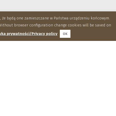
za, że będą one zamieszczane w Państwa urządzeniu końcowym.
ithout browser configuration change cookies will be saved on
yka prywatności/Privacy policy
OK