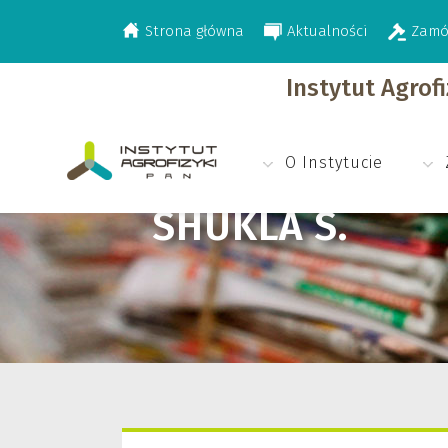
Strona główna
Aktualności
Zamó
>
Shukla S.
Instytut Agrof
O Instytucie
SHUKLA S.