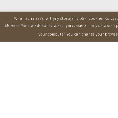
W ramach naszej witryny stosujemy pliki cookies. Korzy
Możecie Państwo dokonać w każdym czasie zmiany ustawień prz
your computer. You can change your browser
Zakłady