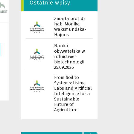
Ostatnie wpisy
Zmarła prof. dr
hab. Monika
Waksmundzka-
Hajnos
Nauka
obywatelska w
rolnictwie i
biotechnologii
25.09.2026
From Soil to
Systems: Living
Labs and Artificial
Intelligence for a
Sustainable
Future of
Agriculture