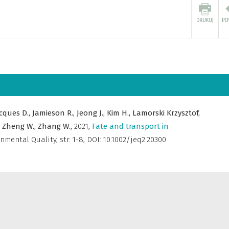
cques D.,
Jamieson R.,
Jeong J.,
Kim H.,
Lamorski Krzysztof,
,
Zheng W.,
Zhang W.,
2021
,
Fate and transport in
onmental Quality
,
str. 1-8, DOI: 10.1002/jeq2.20300