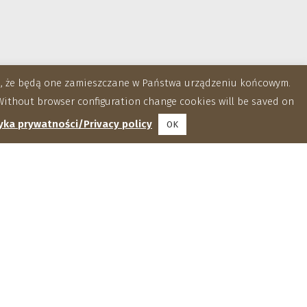
za, że będą one zamieszczane w Państwa urządzeniu końcowym.
ithout browser configuration change cookies will be saved on
yka prywatności/Privacy policy
OK