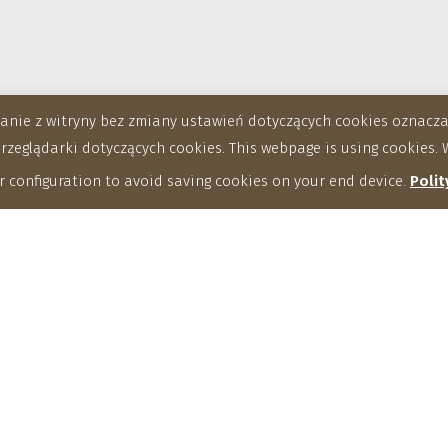
stanie z witryny bez zmiany ustawień dotyczących cookies oznac
eglądarki dotyczących cookies. This webpage is using cookies. W
 configuration to avoid saving cookies on your end device.
Polit