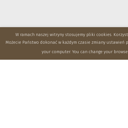
W ramach naszej witryny stosujemy pliki cookies. Korzy
Możecie Państwo dokonać w każdym czasie zmiany ustawień prz
your computer. You can change your browser