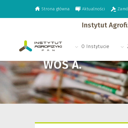
Strona główna
Aktualności
Zamó
>
Woś A.
Instytut Agrof
O Instytucie
WOŚ A.