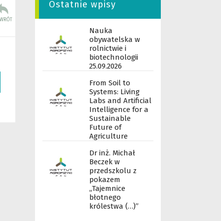
Ostatnie wpisy
Nauka
obywatelska w
rolnictwie i
biotechnologii
25.09.2026
From Soil to
Systems: Living
Labs and Artificial
Intelligence for a
Sustainable
Future of
Agriculture
Dr inż. Michał
Beczek w
przedszkolu z
pokazem
„Tajemnice
błotnego
królestwa (…)”