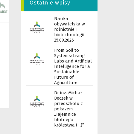
Ostatnie wpisy
Nauka
obywatelska w
rolnictwie i
biotechnologii
25.09.2026
From Soil to
Systems: Living
Labs and Artificial
Intelligence for a
Sustainable
Future of
Agriculture
Dr inż. Michał
Beczek w
przedszkolu z
pokazem
„Tajemnice
błotnego
królestwa (…)”