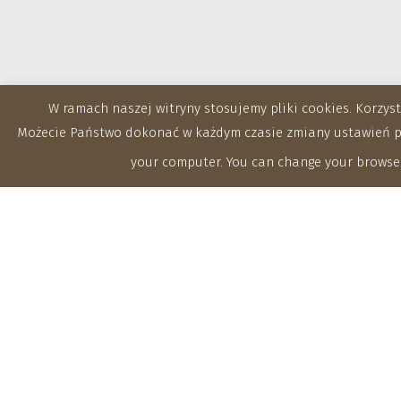
W ramach naszej witryny stosujemy pliki cookies. Korzy
Możecie Państwo dokonać w każdym czasie zmiany ustawień prz
your computer. You can change your browser