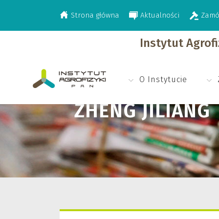
Strona główna
Aktualności
Zamó
>
Zheng Jiliang
Instytut Agrof
O Instytucie
ZHENG JILIANG