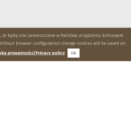
za, że będą one zamieszczane w Państwa urządzeniu końcowym.
ithout browser configuration change cookies will be saved on
yka prywatności/Privacy policy
OK