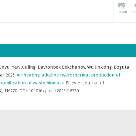
Xinyu,
Yan Xiuling,
Davronbek Bekchanov,
Wu Jinxiong,
Boguta
ai,
2025
,
Air heating-alkaline hydrothermal production of
t humification of waste biomass
,
Elsevier Journal of
3), 116770; DOI: 10.1016/j.jece.2025.116770