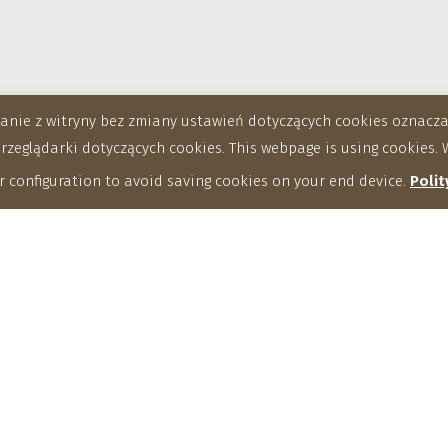
stanie z witryny bez zmiany ustawień dotyczących cookies oznac
eglądarki dotyczących cookies. This webpage is using cookies. W
 configuration to avoid saving cookies on your end device.
Polit