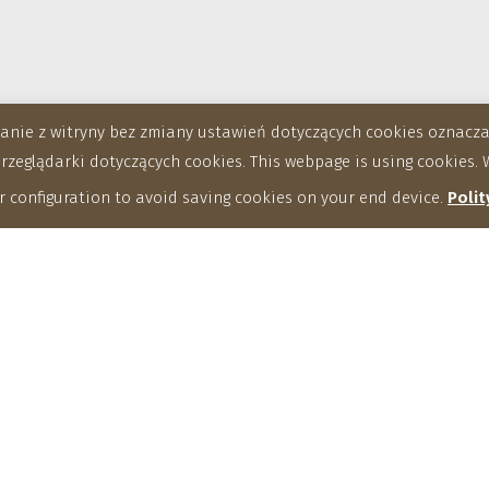
stanie z witryny bez zmiany ustawień dotyczących cookies oznac
eglądarki dotyczących cookies. This webpage is using cookies. W
 configuration to avoid saving cookies on your end device.
Polit