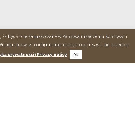
za, że będą one zamieszczane w Państwa urządzeniu końcowym.
ithout browser configuration change cookies will be saved on
yka prywatności/Privacy policy
OK