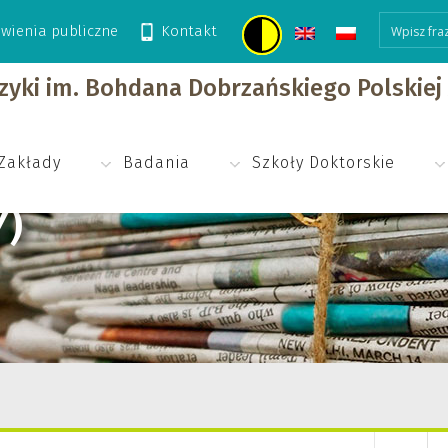
wienia publiczne
Kontakt
>
25
IMG_4556 (Copy)
izyki im. Bohdana Dobrzańskiego Polskie
Zakłady
Badania
Szkoły Doktorskie
Y)