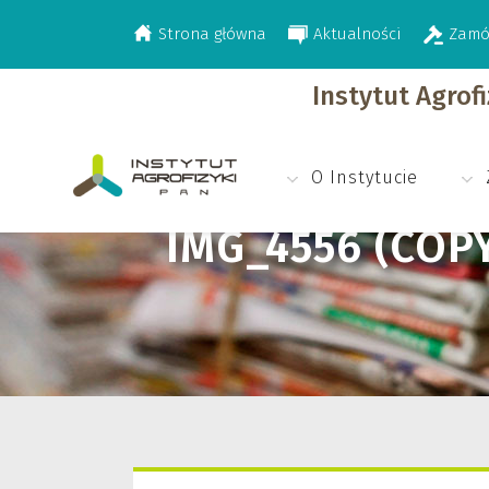
Strona główna
Aktualności
Zamó
>
>
Aktualności
Relacja z BioPhys Spring 20
Instytut Agrof
O Instytucie
IMG_4556 (COP