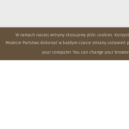
W ramach naszej witryny stosujemy pliki cookies. Korzy
Możecie Państwo dokonać w każdym czasie zmiany ustawień prz
your computer. You can change your browser