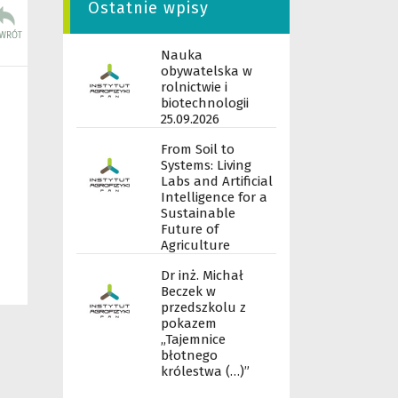
Ostatnie wpisy
Nauka
obywatelska w
rolnictwie i
biotechnologii
25.09.2026
From Soil to
Systems: Living
Labs and Artificial
Intelligence for a
Sustainable
Future of
Agriculture
Dr inż. Michał
Beczek w
przedszkolu z
pokazem
„Tajemnice
błotnego
królestwa (…)”