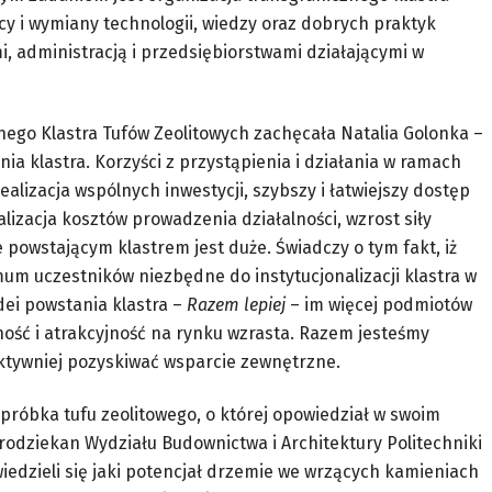
acy i wymiany technologii, wiedzy oraz dobrych praktyk
administracją i przedsiębiorstwami działającymi w
nego Klastra Tufów Zeolitowych zachęcała Natalia Golonka –
ania klastra. Korzyści z przystąpienia i działania w ramach
 realizacja wspólnych inwestycji, szybszy i łatwiejszy dostęp
alizacja kosztów prowadzenia działalności, wzrost siły
powstającym klastrem jest duże. Świadczy o tym fakt, iż
mum uczestników niezbędne do instytucjonalizacji klastra w
dei powstania klastra –
Razem lepiej
– im więcej podmiotów
ność i atrakcyjność na rynku wzrasta. Razem jesteśmy
fektywniej pozyskiwać wsparcie zewnętrzne.
róbka tufu zeolitowego, o której opowiedział w swoim
 prodziekan Wydziału Budownictwa i Architektury Politechniki
wiedzieli się jaki potencjał drzemie we wrzących kamieniach