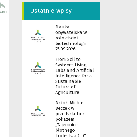
Ostatnie wpisy
Nauka
obywatelska w
rolnictwie i
biotechnologii
25.09.2026
From Soil to
Systems: Living
Labs and Artificial
Intelligence for a
Sustainable
Future of
Agriculture
Dr inż. Michał
Beczek w
przedszkolu z
pokazem
„Tajemnice
błotnego
królestwa (…)”