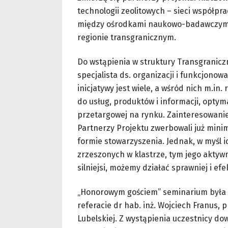
technologii zeolitowych – sieci współpr
między ośrodkami naukowo-badawczymi, 
regionie transgranicznym.
Do wstąpienia w struktury Transgranicz
specjalista ds. organizacji i funkcjonow
inicjatywy jest wiele, a wśród nich m.in.
do usług, produktów i informacji, optym
przetargowej na rynku. Zainteresowanie 
Partnerzy Projektu zwerbowali już mini
formie stowarzyszenia. Jednak, w myśl i
zrzeszonych w klastrze, tym jego aktyw
silniejsi, możemy działać sprawniej i e
„Honorowym gościem” seminarium była p
referacie dr hab. inż. Wojciech Franus,
Lubelskiej. Z wystąpienia uczestnicy do