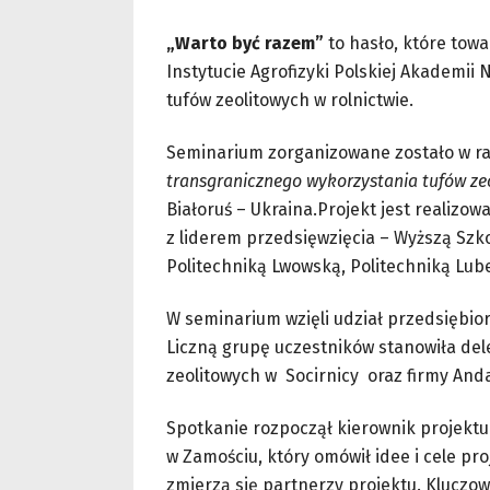
„Warto być razem”
to hasło, które tow
Instytucie Agrofizyki Polskiej Akademi
tufów zeolitowych w rolnictwie.
Seminarium zorganizowane zostało w ra
transgranicznego wykorzystania tufów ze
Białoruś – Ukraina.Projekt jest realiz
z liderem przedsięwzięcia – Wyższą Szko
Politechniką Lwowską, Politechniką Lube
W seminarium wzięli udział przedsiębior
Liczną grupę uczestników stanowiła dele
zeolitowych w Socirnicy oraz firmy Anda
Spotkanie rozpoczął kierownik projektu 
w Zamościu, który omówił idee i cele pro
zmierzą się partnerzy projektu. Kluczo