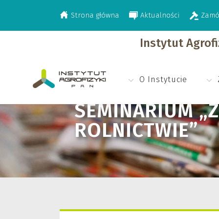
Strona główna
Aktualności
Zamó
>
>
Aktualności
Seminarium „Zastosowanie
Instytut Agrof
O Instytucie
SEMINARIUM „
ROLNICTWIE”