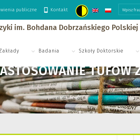
wienia publiczne
Kontakt
 tufów zeolitowych w rolnictwie”
izyki im. Bohdana Dobrzańskiego Polskie
Zakłady
Badania
Szkoły Doktorskie
ZASTOSOWANIE TUFÓW 