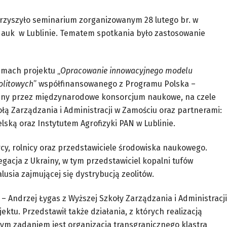
arzyszyło seminarium zorganizowanym 28 lutego br. w
i Nauk w Lublinie. Tematem spotkania było zastosowanie
mach projektu „
Opracowanie innowacyjnego modelu
olitowych
” współfinansowanego z Programu Polska –
owany przez międzynarodowe konsorcjum naukowe, na czele
łą Zarządzania i Administracji w Zamościu oraz partnerami:
lską oraz Instytutem Agrofizyki PAN w Lublinie.
cy, rolnicy oraz przedstawiciele środowiska naukowego.
gacja z Ukrainy, w tym przedstawiciel kopalni tufów
lusia zajmującej się dystrybucją zeolitów.
– Andrzej Łygas z Wyższej Szkoły Zarządzania i Administracji
jektu. Przedstawił także działania, z których realizacją
wym zadaniem jest organizacja transgranicznego klastra