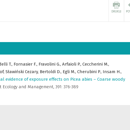
elli T.,
Fornasier F.,
Fravolini G.,
Arfaioli P.,
Ceccherini M.,
of,
Sławiński Cezary,
Bertoldi D.,
Egli M.,
Cherubini P.,
Insam H.,
al evidence of exposure effects on Picea abies – Coarse woody
st Ecology and Management
,
391: 376-389