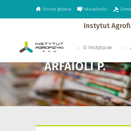
Strona główna
Aktualności
Zamó
>
Arfaioli P.
Instytut Agrof
O Instytucie
ARFAIOLI P.