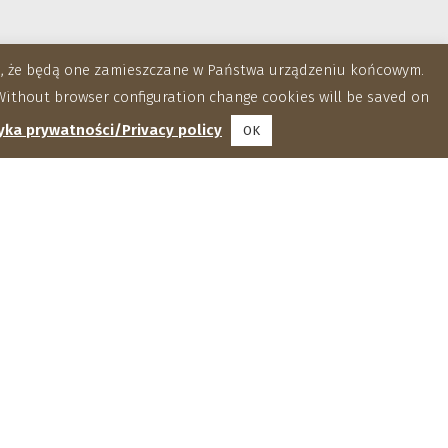
za, że będą one zamieszczane w Państwa urządzeniu końcowym.
ithout browser configuration change cookies will be saved on
yka prywatności/Privacy policy
OK