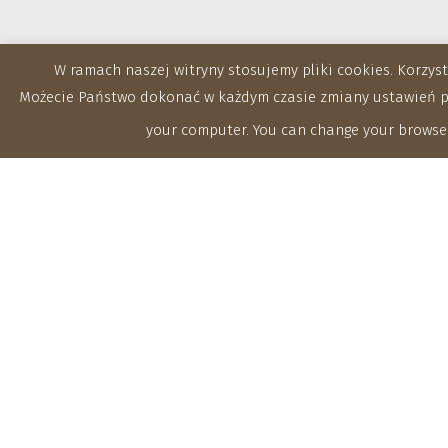
W ramach naszej witryny stosujemy pliki cookies. Korzy
Możecie Państwo dokonać w każdym czasie zmiany ustawień prz
your computer. You can change your browser
Zakłady