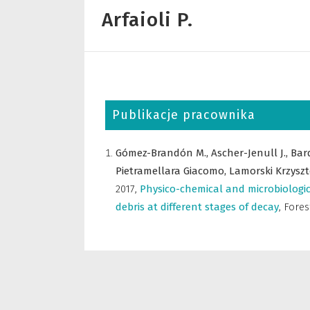
Arfaioli P.
Publikacje pracownika
Gómez-Brandón M.,
Ascher-Jenull J.,
Bard
Pietramellara Giacomo,
Lamorski Krzyszt
2017
,
Physico-chemical and microbiologic
debris at different stages of decay
,
Fore