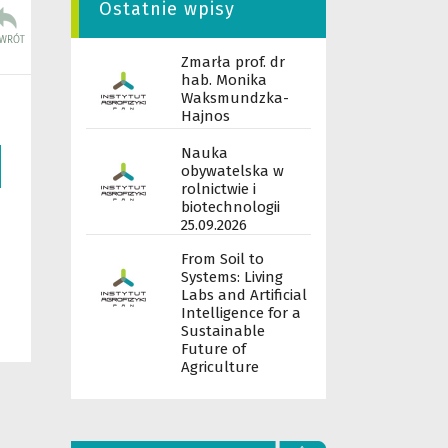
Ostatnie wpisy
Zmarła prof. dr
hab. Monika
Waksmundzka-
Hajnos
Nauka
obywatelska w
rolnictwie i
biotechnologii
25.09.2026
From Soil to
Systems: Living
Labs and Artificial
Intelligence for a
Sustainable
Future of
Agriculture