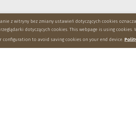
stanie z witryny bez zmiany ustawień dotyczących cookies oznac
eglądarki dotyczących cookies. This webpage is using cookies. W
 configuration to avoid saving cookies on your end device.
Polit