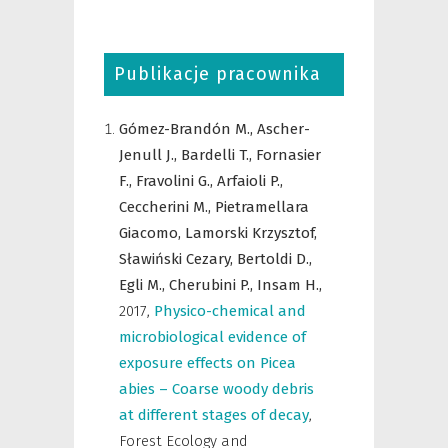
Publikacje pracownika
Gómez-Brandón M.,
Ascher-
Jenull J.,
Bardelli T.,
Fornasier
F.,
Fravolini G.,
Arfaioli P.,
Ceccherini M.,
Pietramellara
Giacomo,
Lamorski Krzysztof,
Sławiński Cezary,
Bertoldi D.,
Egli M.,
Cherubini P.,
Insam H.,
2017
,
Physico-chemical and
microbiological evidence of
exposure effects on Picea
abies – Coarse woody debris
at different stages of decay
,
Forest Ecology and