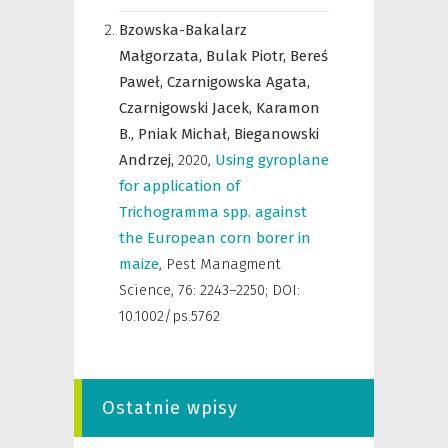
Bzowska-Bakalarz
Małgorzata,
Bulak Piotr,
Bereś
Paweł,
Czarnigowska Agata,
Czarnigowski Jacek,
Karamon
B.,
Pniak Michał,
Bieganowski
Andrzej,
2020
,
Using gyroplane
for application of
Trichogramma spp. against
the European corn borer in
maize
,
Pest Managment
Science
,
76: 2243–2250; DOI:
10.1002/ps.5762
Ostatnie wpisy