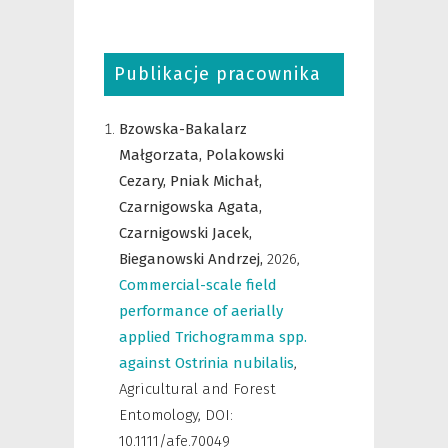
Publikacje pracownika
Bzowska-Bakalarz
Małgorzata,
Polakowski
Cezary,
Pniak Michał,
Czarnigowska Agata,
Czarnigowski Jacek,
Bieganowski Andrzej,
2026
,
Commercial-scale field
performance of aerially
applied Trichogramma spp.
against Ostrinia nubilalis
,
Agricultural and Forest
Entomology
,
DOI:
10.1111/afe.70049