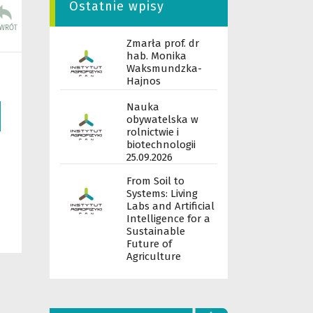
Ostatnie wpisy
Zmarła prof. dr
hab. Monika
Waksmundzka-
Hajnos
Nauka
obywatelska w
rolnictwie i
biotechnologii
25.09.2026
From Soil to
Systems: Living
Labs and Artificial
Intelligence for a
Sustainable
Future of
Agriculture