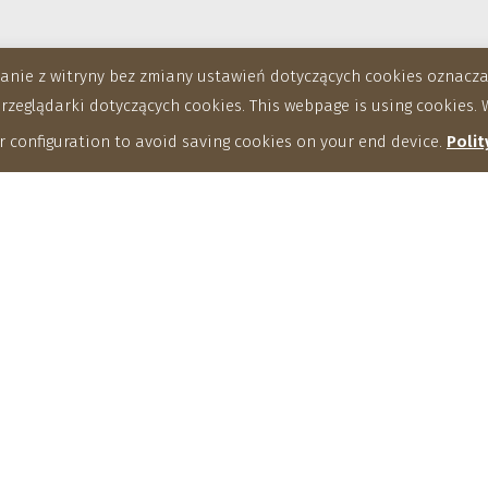
stanie z witryny bez zmiany ustawień dotyczących cookies oznac
eglądarki dotyczących cookies. This webpage is using cookies. W
 configuration to avoid saving cookies on your end device.
Polit