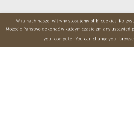
W ramach naszej witryny stosujemy pliki cookies. Korzy
Możecie Państwo dokonać w każdym czasie zmiany ustawień prz
your computer. You can change your browser
Zakłady