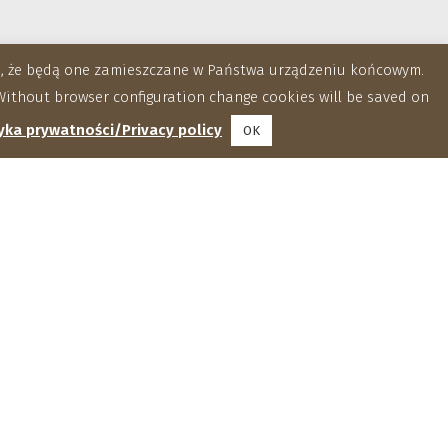
za, że będą one zamieszczane w Państwa urządzeniu końcowym.
ithout browser configuration change cookies will be saved on
yka prywatności/Privacy policy
OK