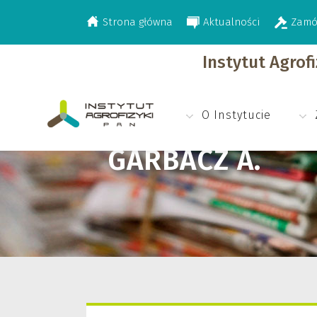
Strona główna
Aktualności
Zamó
>
Garbacz A.
Instytut Agrof
O Instytucie
GARBACZ A.