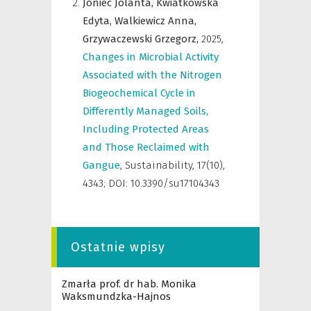
Joniec Jolanta,
Kwiatkowska
Edyta,
Walkiewicz Anna,
Grzywaczewski Grzegorz,
2025
,
Changes in Microbial Activity
Associated with the Nitrogen
Biogeochemical Cycle in
Differently Managed Soils,
Including Protected Areas
and Those Reclaimed with
Gangue
,
Sustainability
,
17(10),
4343; DOI: 10.3390/su17104343
Ostatnie wpisy
Zmarła prof. dr hab. Monika
Waksmundzka-Hajnos