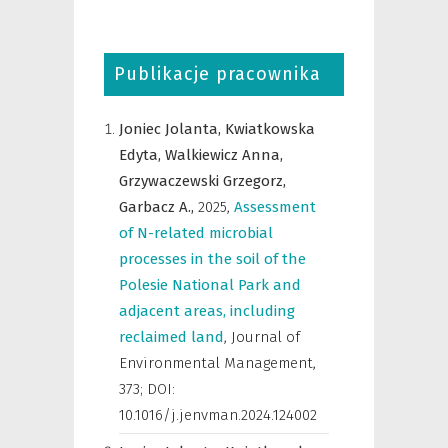
Publikacje pracownika
Joniec Jolanta,
Kwiatkowska
Edyta,
Walkiewicz Anna,
Grzywaczewski Grzegorz,
Garbacz A.,
2025
,
Assessment
of N-related microbial
processes in the soil of the
Polesie National Park and
adjacent areas, including
reclaimed land
,
Journal of
Environmental Management
,
373; DOI:
10.1016/j.jenvman.2024.124002