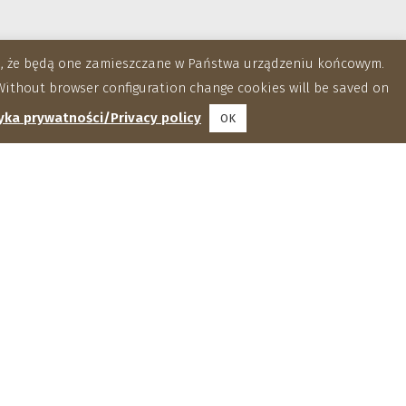
za, że będą one zamieszczane w Państwa urządzeniu końcowym.
ithout browser configuration change cookies will be saved on
yka prywatności/Privacy policy
OK