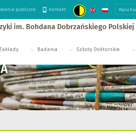
wienia publiczne
Kontakt
izyki im. Bohdana Dobrzańskiego Polskie
Zakłady
Badania
Szkoły Doktorskie
TA