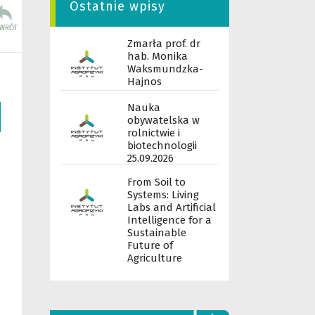
Ostatnie wpisy
Zmarła prof. dr
hab. Monika
Waksmundzka-
Hajnos
Nauka
obywatelska w
rolnictwie i
biotechnologii
25.09.2026
From Soil to
Systems: Living
Labs and Artificial
Intelligence for a
Sustainable
Future of
Agriculture