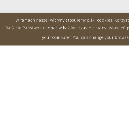
W ramach naszej witryny stosujemy pliki cookies. Korzy
Możecie Państwo dokonać w każdym czasie zmiany ustawień prz
your computer. You can change your browser
Zakłady