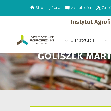
Strona główna
Aktualności
Zamó
>
Goliszek Marta
Instytut Agrof
O Instytucie
GOLISZEK MAR