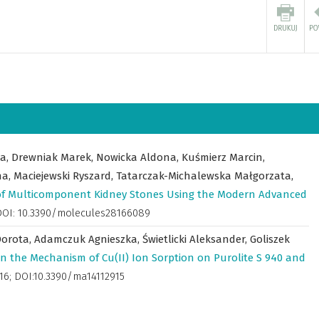
ta,
Drewniak Marek,
Nowicka Aldona,
Kuśmierz Marcin,
na,
Maciejewski Ryszard,
Tatarczak-Michalewska Małgorzata,
of Multicomponent Kidney Stones Using the Modern Advanced
 DOI: 10.3390/molecules28166089
Dorota,
Adamczuk Agnieszka,
Świetlicki Aleksander,
Goliszek
on the Mechanism of Cu(II) Ion Sorption on Purolite S 940 and
1-16; DOI:10.3390/ma14112915