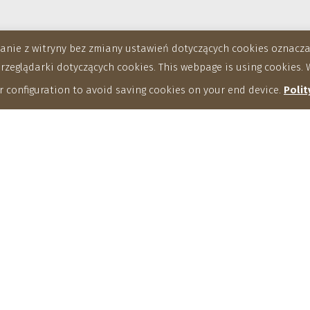
stanie z witryny bez zmiany ustawień dotyczących cookies oznac
eglądarki dotyczących cookies. This webpage is using cookies. W
 configuration to avoid saving cookies on your end device.
Polit