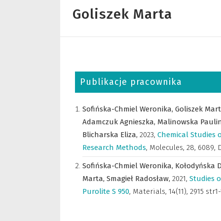
Goliszek Marta
Publikacje pracownika
Sofińska-Chmiel Weronika,
Goliszek Mar
Adamczuk Agnieszka,
Malinowska Pauli
Blicharska Eliza,
2023
,
Chemical Studies 
Research Methods
,
Molecules
,
28, 6089,
Sofińska-Chmiel Weronika,
Kołodyńska 
Marta,
Smagieł Radosław,
2021
,
Studies 
Purolite S 950
,
Materials
,
14(11), 2915 str