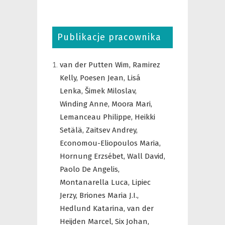
Publikacje pracownika
van der Putten Wim,
Ramirez
Kelly,
Poesen Jean,
Lisá
Lenka,
Šimek Miloslav,
Winding Anne,
Moora Mari,
Lemanceau Philippe,
Heikki
Setälä,
Zaitsev Andrey,
Economou-Eliopoulos Maria,
Hornung Erzsébet,
Wall David,
Paolo De Angelis,
Montanarella Luca,
Lipiec
Jerzy,
Briones Maria J.I.,
Hedlund Katarina,
van der
Heijden Marcel,
Six Johan,