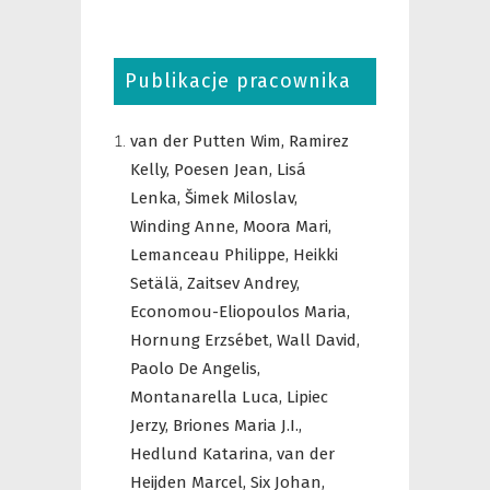
Publikacje pracownika
van der Putten Wim,
Ramirez
Kelly,
Poesen Jean,
Lisá
Lenka,
Šimek Miloslav,
Winding Anne,
Moora Mari,
Lemanceau Philippe,
Heikki
Setälä,
Zaitsev Andrey,
Economou-Eliopoulos Maria,
Hornung Erzsébet,
Wall David,
Paolo De Angelis,
Montanarella Luca,
Lipiec
Jerzy,
Briones Maria J.I.,
Hedlund Katarina,
van der
Heijden Marcel,
Six Johan,