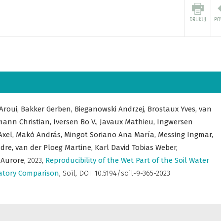
Aroui,
Bakker Gerben,
Bieganowski Andrzej,
Brostaux Yves,
van
ann Christian,
Iversen Bo V.,
Javaux Mathieu,
Ingwersen
Axel,
Makó András,
Mingot Soriano Ana María,
Messing Ingmar,
dre,
van der Ploeg Martine,
Karl David Tobias Weber,
 Aurore,
2023
,
Reproducibility of the Wet Part of the Soil Water
ratory Comparison
,
Soil
,
DOI: 10.5194/soil-9-365-2023