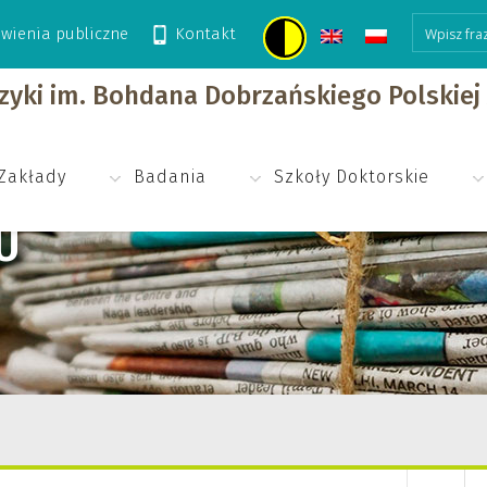
wienia publiczne
Kontakt
izyki im. Bohdana Dobrzańskiego Polskie
Zakłady
Badania
Szkoły Doktorskie
U