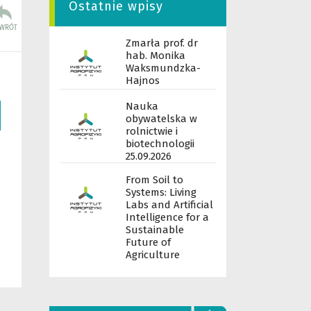
Ostatnie wpisy
Zmarła prof. dr
hab. Monika
Waksmundzka-
Hajnos
Nauka
obywatelska w
rolnictwie i
biotechnologii
25.09.2026
From Soil to
Systems: Living
Labs and Artificial
Intelligence for a
Sustainable
Future of
Agriculture