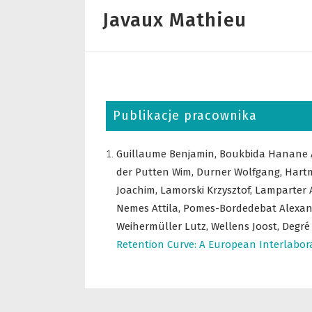
Javaux Mathieu
Publikacje pracownika
Guillaume Benjamin,
Boukbida Hanane 
der Putten Wim,
Durner Wolfgang,
Hartm
Joachim,
Lamorski Krzysztof,
Lamparter 
Nemes Attila,
Pomes-Bordedebat Alexan
Weihermüller Lutz,
Wellens Joost,
Degré
Retention Curve: A European Interlabo