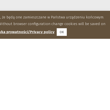
za, że będą one zamieszczane w Państwa urządzeniu końcowym.
ithout browser configuration change cookies will be saved on
yka prywatności/Privacy policy
OK