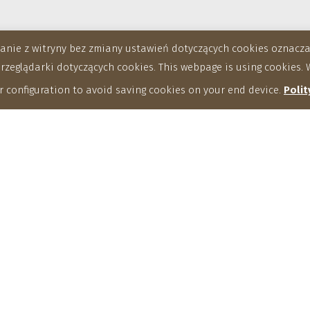
stanie z witryny bez zmiany ustawień dotyczących cookies oznac
eglądarki dotyczących cookies. This webpage is using cookies. W
 configuration to avoid saving cookies on your end device.
Polit