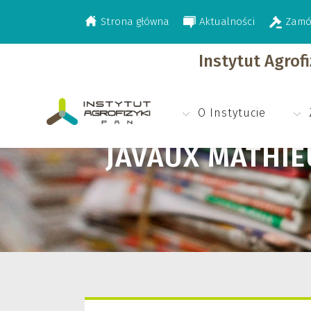
Strona główna
Aktualności
Zamó
>
Javaux Mathieu
Instytut Agrof
O Instytucie
JAVAUX MATHIE