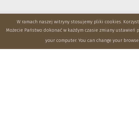
W ramach naszej witryny stosujemy pliki cookies. Korzy
Możecie Państwo dokonać w każdym czasie zmiany ustawień prz
your computer. You can change your browser
Zakłady