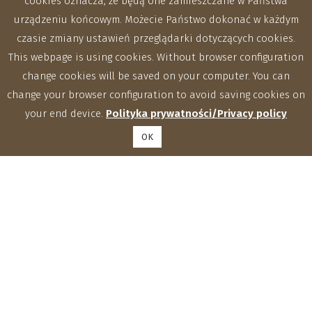
cookies oznacza, że będą one zamieszczane w Państwa
urządzeniu końcowym. Możecie Państwo dokonać w każdym
czasie zmiany ustawień przeglądarki dotyczących cookies.
This webpage is using cookies. Without browser configuration
change cookies will be saved on your computer. You can
change your browser configuration to avoid saving cookies on
your end device.
Polityka prywatności/Privacy policy
OK
Zakłady