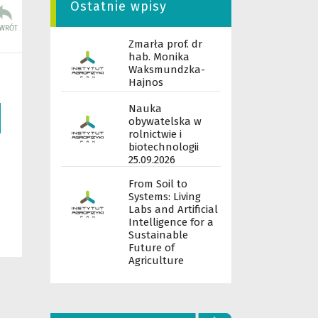
Ostatnie wpisy
Zmarła prof. dr
hab. Monika
Waksmundzka-
Hajnos
Nauka
obywatelska w
rolnictwie i
biotechnologii
25.09.2026
From Soil to
Systems: Living
Labs and Artificial
Intelligence for a
Sustainable
Future of
Agriculture