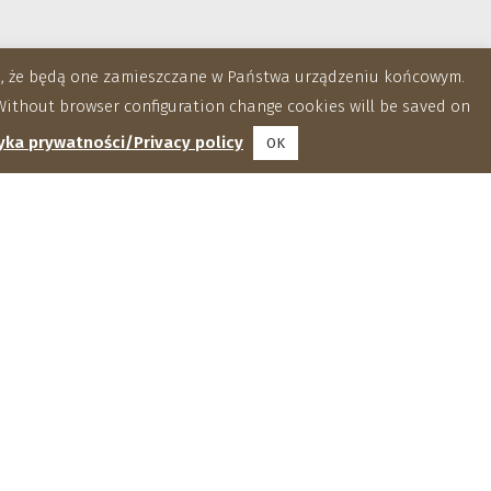
za, że będą one zamieszczane w Państwa urządzeniu końcowym.
ithout browser configuration change cookies will be saved on
yka prywatności/Privacy policy
OK