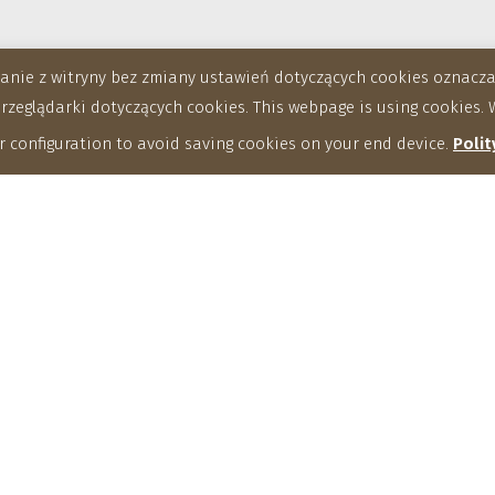
stanie z witryny bez zmiany ustawień dotyczących cookies oznac
eglądarki dotyczących cookies. This webpage is using cookies. W
 configuration to avoid saving cookies on your end device.
Polit