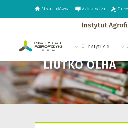
Strona główna
Aktualności
Zamó
>
Liutko Olha
Instytut Agrof
O Instytucie
LIUTKO OLHA