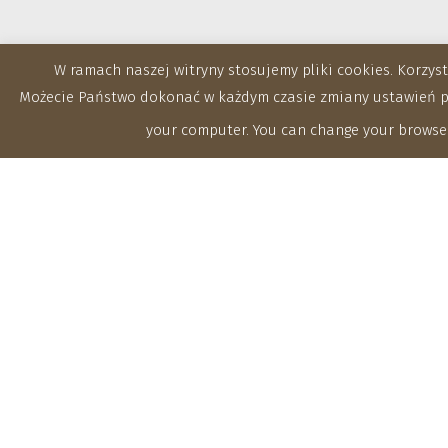
W ramach naszej witryny stosujemy pliki cookies. Korzy
Możecie Państwo dokonać w każdym czasie zmiany ustawień prz
your computer. You can change your browser
Zakłady