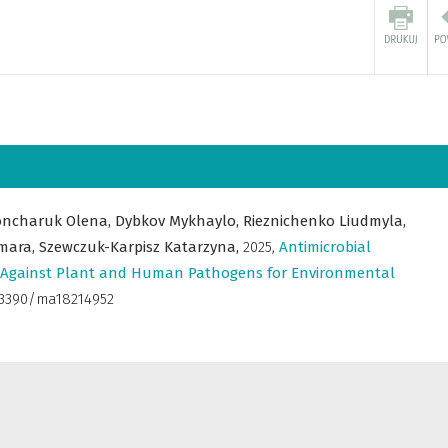
oncharuk Olena,
Dybkov Mykhaylo,
Rieznichenko Liudmyla,
mara,
Szewczuk-Karpisz Katarzyna,
2025
,
Antimicrobial
les Against Plant and Human Pathogens for Environmental
0.3390/ma18214952