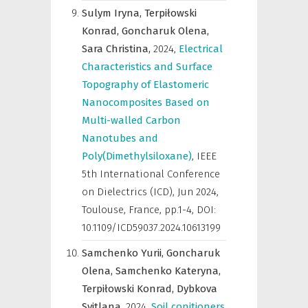
Sulym Iryna,
Terpiłowski
Konrad,
Goncharuk Olena,
Sara Christina,
2024
,
Electrical
Characteristics and Surface
Topography of Elastomeric
Nanocomposites Based on
Multi-walled Carbon
Nanotubes and
Poly(Dimethylsiloxane)
,
IEEE
5th International Conference
on Dielectrics (ICD), Jun 2024,
Toulouse, France
,
pp.1-4, DOI:
10.1109/ICD59037.2024.10613199
Samchenko Yurii,
Goncharuk
Olena,
Samchenko Kateryna,
Terpiłowski Konrad,
Dybkova
Svitlana,
2024
,
Soil conitioners