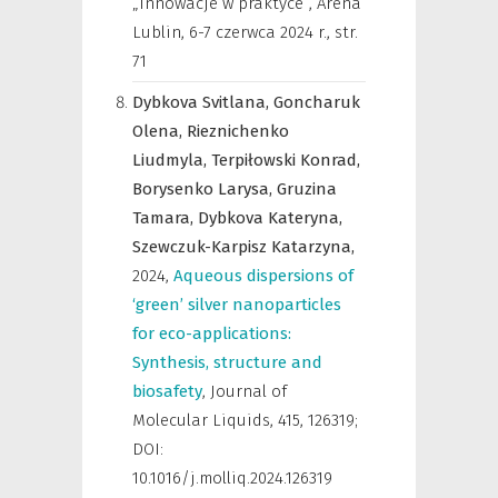
„Innowacje w praktyce”, Arena
Lublin, 6-7 czerwca 2024 r.
,
str.
71
Dybkova Svitlana,
Goncharuk
Olena,
Rieznichenko
Liudmyla,
Terpiłowski Konrad,
Borysenko Larysa,
Gruzina
Tamara,
Dybkova Kateryna,
Szewczuk-Karpisz Katarzyna,
2024
,
Aqueous dispersions of
‘green’ silver nanoparticles
for eco-applications:
Synthesis, structure and
biosafety
,
Journal of
Molecular Liquids
,
415, 126319;
DOI:
10.1016/j.molliq.2024.126319