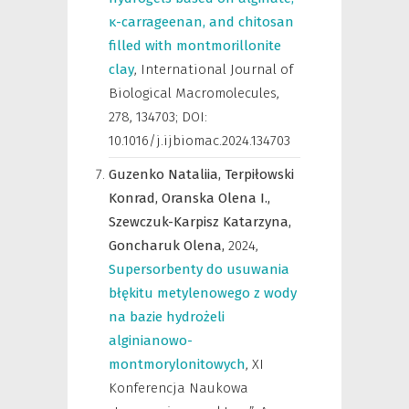
κ-carrageenan, and chitosan
filled with montmorillonite
clay
,
International Journal of
Biological Macromolecules
,
278, 134703; DOI:
10.1016/j.ijbiomac.2024.134703
Guzenko Nataliia,
Terpiłowski
Konrad,
Oranska Olena I.,
Szewczuk-Karpisz Katarzyna,
Goncharuk Olena,
2024
,
Supersorbenty do usuwania
błękitu metylenowego z wody
na bazie hydrożeli
alginianowo-
montmorylonitowych
,
XI
Konferencja Naukowa