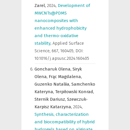
Zarel,
2024
,
Development of
MWCNTs@PDMS
nanocomposites with
enhanced hydrophobicity
and thermo-oxidative
stability
,
Applied Surface
Science
,
667, 160405; DOI:
10.1016/j.apsusc.2024.160405
Goncharuk Olena,
Siryk
Olena,
Frąc Magdalena,
Guzenko Nataliia,
Samchenko
Kateryna,
Terpiłowski Konrad,
Sternik Dariusz,
Szewczuk-
Karpisz Katarzyna,
2024
,
Synthesis, characterization
and biocompatibility of hybrid
hydrogels based on alginate,