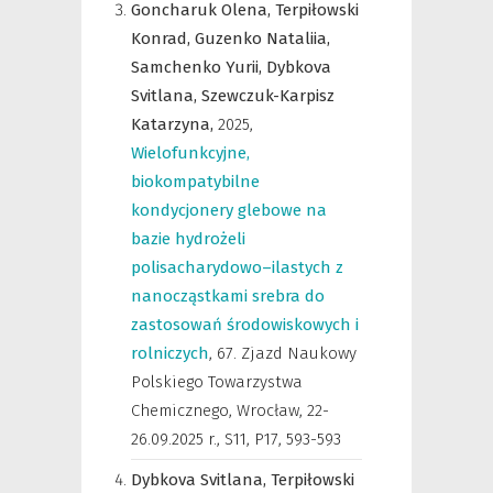
Goncharuk Olena,
Terpiłowski
Konrad,
Guzenko Nataliia,
Samchenko Yurii,
Dybkova
Svitlana,
Szewczuk-Karpisz
Katarzyna,
2025
,
Wielofunkcyjne,
biokompatybilne
kondycjonery glebowe na
bazie hydrożeli
polisacharydowo–ilastych z
nanocząstkami srebra do
zastosowań środowiskowych i
rolniczych
,
67. Zjazd Naukowy
Polskiego Towarzystwa
Chemicznego, Wrocław, 22-
26.09.2025 r.
,
S11, P17, 593-593
Dybkova Svitlana,
Terpiłowski