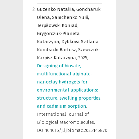
Guzenko Nataliia,
Goncharuk
Olena,
Samchenko Yurii,
Terpiłowski Konrad,
Grygorczuk-Płaneta
Katarzyna,
Dybkova Svitlana,
Kondracki Bartosz,
Szewczuk-
Karpisz Katarzyna,
2025
,
Designing of biosafe,
multifunctional alginate-
nanoclay hydrogels for
environmental applications:
structure, swelling properties,
and cadmium sorption
,
International Journal of
Biological Macromolecules
,
DOI:10.1016/j.ijbiomac.2025.145870