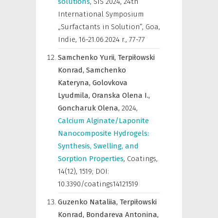
solutions
,
SIS 2024, 24th
International Symposium
„Surfactants in Solution”, Goa,
Indie, 16-21.06.2024 r.
,
77-77
Samchenko Yurii,
Terpiłowski
Konrad,
Samchenko
Kateryna,
Golovkova
Lyudmila,
Oranska Olena I.,
Goncharuk Olena,
2024
,
Calcium Alginate/Laponite
Nanocomposite Hydrogels:
Synthesis, Swelling, and
Sorption Properties
,
Coatings
,
14(12), 1519; DOI:
10.3390/coatings14121519
Guzenko Nataliia,
Terpiłowski
Konrad,
Bondareva Antonina,