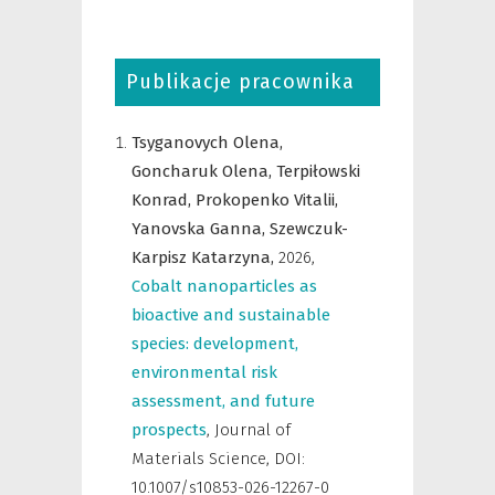
Publikacje pracownika
Tsyganovych Olena,
Goncharuk Olena,
Terpiłowski
Konrad,
Prokopenko Vitalii,
Yanovska Ganna,
Szewczuk-
Karpisz Katarzyna,
2026
,
Cobalt nanoparticles as
bioactive and sustainable
species: development,
environmental risk
assessment, and future
prospects
,
Journal of
Materials Science
,
DOI:
10.1007/s10853-026-12267-0