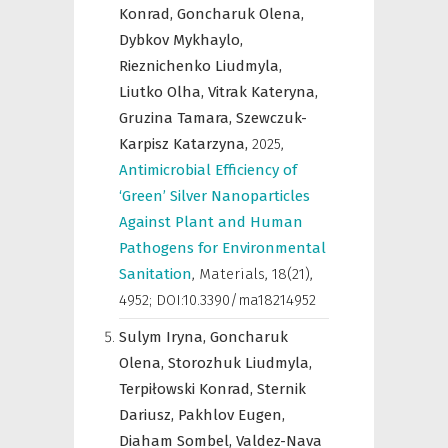
Konrad,
Goncharuk Olena,
Dybkov Mykhaylo,
Rieznichenko Liudmyla,
Liutko Olha,
Vitrak Kateryna,
Gruzina Tamara,
Szewczuk-
Karpisz Katarzyna,
2025
,
Antimicrobial Efficiency of
‘Green’ Silver Nanoparticles
Against Plant and Human
Pathogens for Environmental
Sanitation
,
Materials
,
18(21),
4952; DOI:10.3390/ma18214952
Sulym Iryna,
Goncharuk
Olena,
Storozhuk Liudmyla,
Terpiłowski Konrad,
Sternik
Dariusz,
Pakhlov Eugen,
Diaham Sombel,
Valdez-Nava