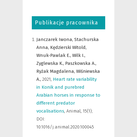
Publikacje pracownika
Janczarek Iwona,
Stachurska
Anna,
Kędzierski Witold,
Wnuk-Pawlak E.,
Wilk I.,
Zyglewska K.,
Paszkowska A.,
Ryżak Magdalena,
Wiśniewska
A.,
2021
,
Heart rate variability
in Konik and purebred
Arabian horses in response to
different predator
vocalisations
,
Animal
,
15(1);
DOI:
10.1016/j.animal.2020.100045