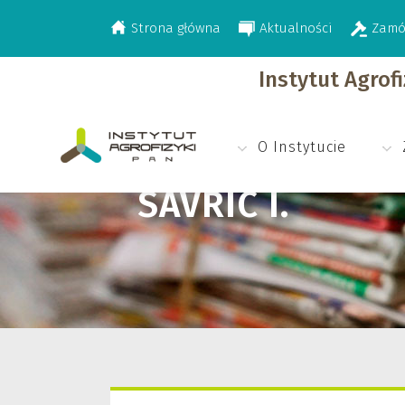
Strona główna
Aktualności
Zamó
>
Savric I.
Instytut Agrof
O Instytucie
SAVRIC I.