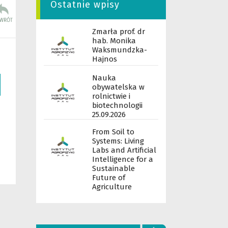
Ostatnie wpisy
Zmarła prof. dr
hab. Monika
Waksmundzka-
Hajnos
Nauka
obywatelska w
rolnictwie i
biotechnologii
25.09.2026
From Soil to
Systems: Living
Labs and Artificial
Intelligence for a
Sustainable
Future of
Agriculture