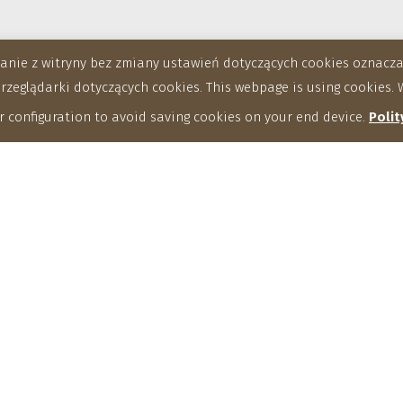
stanie z witryny bez zmiany ustawień dotyczących cookies oznac
eglądarki dotyczących cookies. This webpage is using cookies. W
 configuration to avoid saving cookies on your end device.
Polit