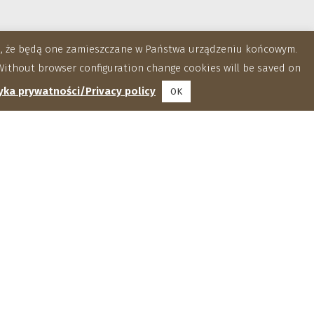
za, że będą one zamieszczane w Państwa urządzeniu końcowym.
ithout browser configuration change cookies will be saved on
yka prywatności/Privacy policy
OK