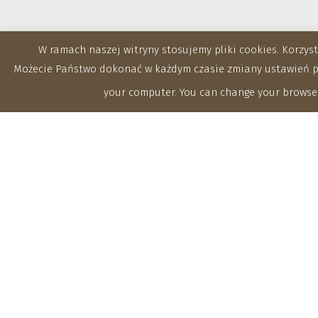
W ramach naszej witryny stosujemy pliki cookies. Korzy
Możecie Państwo dokonać w każdym czasie zmiany ustawień prz
your computer. You can change your browser
Zakłady