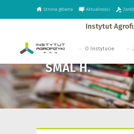
Strona główna
Aktualności
Zamó
>
Smal H.
Instytut Agrof
O Instytucie
SMAL H.