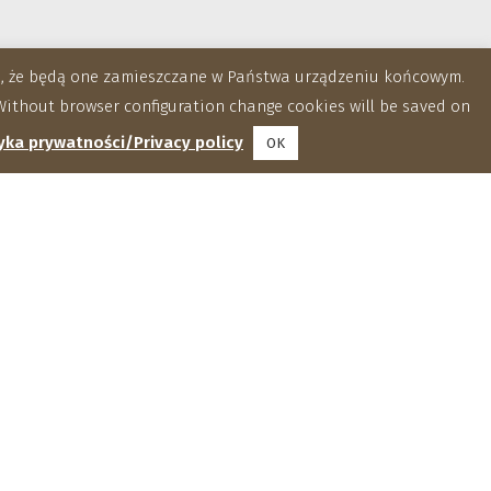
za, że będą one zamieszczane w Państwa urządzeniu końcowym.
ithout browser configuration change cookies will be saved on
yka prywatności/Privacy policy
OK