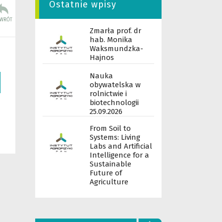
Ostatnie wpisy
Zmarła prof. dr
hab. Monika
Waksmundzka-
Hajnos
Nauka
obywatelska w
rolnictwie i
biotechnologii
25.09.2026
From Soil to
Systems: Living
Labs and Artificial
Intelligence for a
Sustainable
Future of
Agriculture