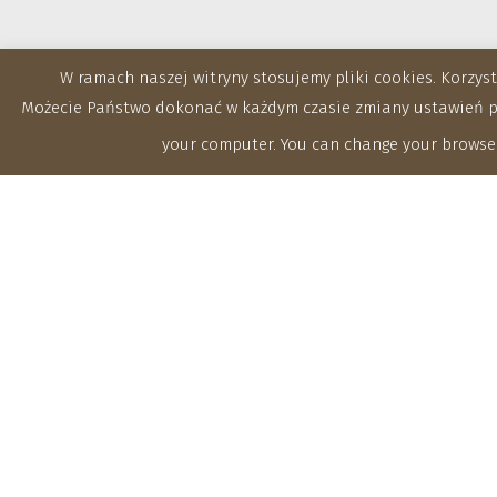
W ramach naszej witryny stosujemy pliki cookies. Korzy
Możecie Państwo dokonać w każdym czasie zmiany ustawień prz
your computer. You can change your browser
Zakłady