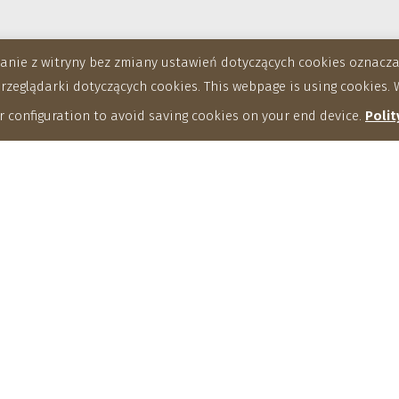
stanie z witryny bez zmiany ustawień dotyczących cookies oznac
eglądarki dotyczących cookies. This webpage is using cookies. W
 configuration to avoid saving cookies on your end device.
Polit