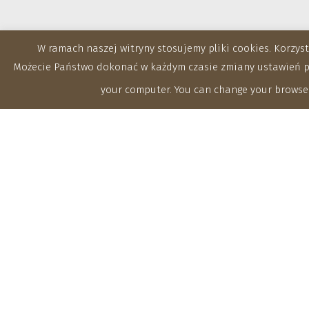
W ramach naszej witryny stosujemy pliki cookies. Korzy
Możecie Państwo dokonać w każdym czasie zmiany ustawień prz
your computer. You can change your browser
Zakłady