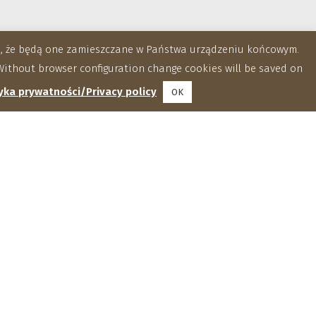
za, że będą one zamieszczane w Państwa urządzeniu końcowym.
ithout browser configuration change cookies will be saved on
yka prywatności/Privacy policy
OK