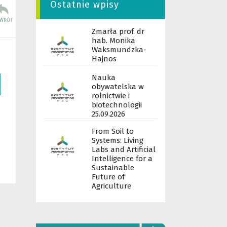
Ostatnie wpisy
Zmarła prof. dr
hab. Monika
Waksmundzka-
Hajnos
Nauka
obywatelska w
rolnictwie i
biotechnologii
25.09.2026
From Soil to
Systems: Living
Labs and Artificial
Intelligence for a
Sustainable
Future of
Agriculture