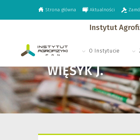
Strona główna
Aktualności
Zamó
>
Więsyk J.
Instytut Agrof
O Instytucie
WIĘSYK J.