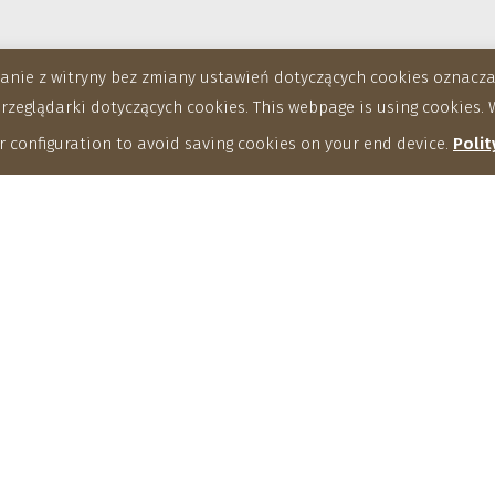
stanie z witryny bez zmiany ustawień dotyczących cookies oznac
eglądarki dotyczących cookies. This webpage is using cookies. W
 configuration to avoid saving cookies on your end device.
Polit