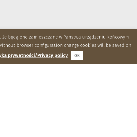
za, że będą one zamieszczane w Państwa urządzeniu końcowym.
ithout browser configuration change cookies will be saved on
yka prywatności/Privacy policy
OK