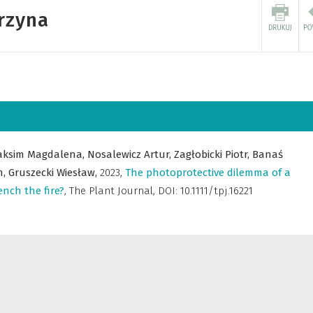
rzyna
ksim Magdalena,
Nosalewicz Artur,
Zagłobicki Piotr,
Banaś
h,
Gruszecki Wiesław,
2023
,
The photoprotective dilemma of a
ench the fire?
,
The Plant Journal
,
DOI: 10.1111/tpj.16221