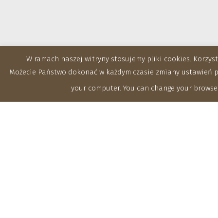
W ramach naszej witryny stosujemy pliki cookies. Korzy
Możecie Państwo dokonać w każdym czasie zmiany ustawień prz
your computer. You can change your browser