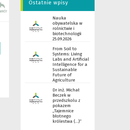
Ostatnie wpisy
Nauka
obywatelska w
rolnictwie i
biotechnologii
25.09.2026
From Soil to
Systems: Living
Labs and Artificial
Intelligence for a
Sustainable
Future of
Agriculture
Dr inż. Michał
Beczek w
przedszkolu z
pokazem
„Tajemnice
błotnego
królestwa (…)”