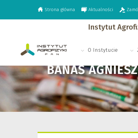
Strona główna
Aktualności
Zamó
>
Banaś Agnieszka Katarzyna
Instytut Agrof
O Instytucie
BANAŚ AGNIES