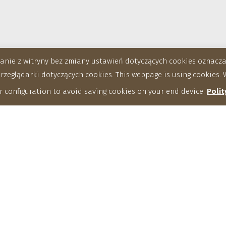
stanie z witryny bez zmiany ustawień dotyczących cookies oznac
eglądarki dotyczących cookies. This webpage is using cookies. W
 configuration to avoid saving cookies on your end device.
Polit