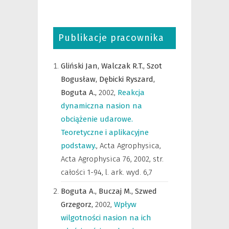
Publikacje pracownika
Gliński Jan,
Walczak R.T.,
Szot
Bogusław,
Dębicki Ryszard,
Boguta A.,
2002
,
Reakcja
dynamiczna nasion na
obciążenie udarowe.
Teoretyczne i aplikacyjne
podstawy.
,
Acta Agrophysica
,
Acta Agrophysica 76, 2002, str.
całości 1-94, l. ark. wyd. 6,7
Boguta A.,
Buczaj M.,
Szwed
Grzegorz,
2002
,
Wpływ
wilgotności nasion na ich