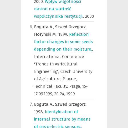
2000
,
Wpływ wilgotności
nasion na wartość
współczynnika restytucji.
,
2000
Boguta A.,
Szwed Grzegorz,
Horyński M.,
1999
,
Reflection
factor changes in some seeds
depending on their moisture.
,
International Conference
"Trends in Agricultural
Engineering", Czech University
of Agriculture, Prague,
Technical Faculty, Praga, 15-
17.09.1999
,
20-24, 1999
Boguta A.,
Szwed Grzegorz,
1998
,
Identyfication of
internal structure by means
of piezoelectric sensors.
,