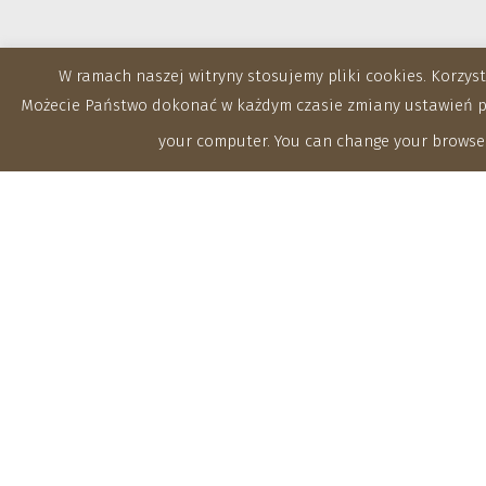
W ramach naszej witryny stosujemy pliki cookies. Korzy
Możecie Państwo dokonać w każdym czasie zmiany ustawień prz
your computer. You can change your browser
Zakłady