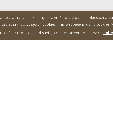
stanie z witryny bez zmiany ustawień dotyczących cookies oznac
eglądarki dotyczących cookies. This webpage is using cookies. W
 configuration to avoid saving cookies on your end device.
Polit