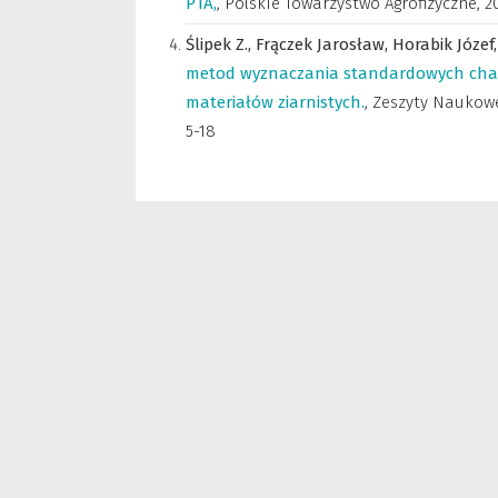
PTA,
,
Polskie Towarzystwo Agrofizyczne
,
20
Ślipek Z.,
Frączek Jarosław,
Horabik Józef
metod wyznaczania standardowych char
materiałów ziarnistych.
,
Zeszyty Naukowe
5-18