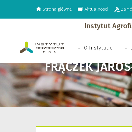
Strona główna
Aktualności
Zamó
>
Frączek Jarosław
Instytut Agrof
O Instytucie
FRĄCZEK JARO