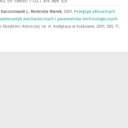
02, str. całości 1-123, l. ark. wyd. 8,8
,
Kaczorowski J.,
Molenda Marek,
2001
,
Przegląd aktualnych
akterystyk mechanicznych i parametrów technologicznych
 Akademii Rolniczej im. H. Kołłątaja w Krakowie
,
2001, 385, 17,