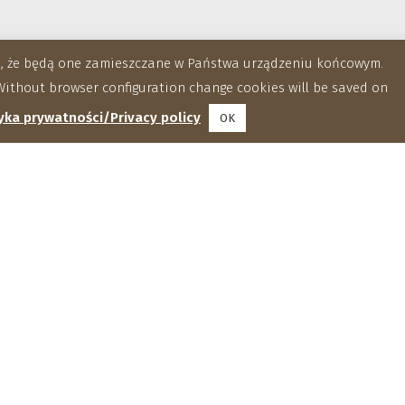
za, że będą one zamieszczane w Państwa urządzeniu końcowym.
ithout browser configuration change cookies will be saved on
yka prywatności/Privacy policy
OK