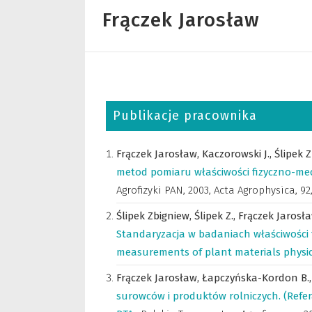
Frączek Jarosław
Publikacje pracownika
Frączek Jarosław,
Kaczorowski J.,
Ślipek 
metod pomiaru właściwości fizyczno-mec
Agrofizyki PAN
,
2003, Acta Agrophysica, 92, s
Ślipek Zbigniew,
Ślipek Z.,
Frączek Jarosł
Standaryzacja w badaniach właściwości f
measurements of plant materials physic
Frączek Jarosław,
Łapczyńska-Kordon B.
surowców i produktów rolniczych. (Refe