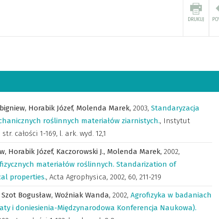
Zbigniew,
Horabik Józef,
Molenda Marek,
2003
,
Standaryzacja
hanicznych roślinnych materiałów ziarnistych.
,
Instytut
tr. całości 1-169, l. ark. wyd. 12,1
aw,
Horabik Józef,
Kaczorowski J.,
Molenda Marek,
2002
,
izycznych materiałów roślinnych. Standarization of
al properties.
,
Acta Agrophysica
,
2002, 60, 211-219
,
Szot Bogusław,
Woźniak Wanda,
2002
,
Agrofizyka w badaniach
raty i doniesienia-Międzynarodowa Konferencja Naukowa).