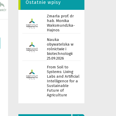
Ostatnie wpisy
Zmarła prof. dr
hab. Monika
Waksmundzka-
Hajnos
Nauka
obywatelska w
rolnictwie i
biotechnologii
25.09.2026
From Soil to
Systems: Living
Labs and Artificial
Intelligence for a
Sustainable
Future of
Agriculture