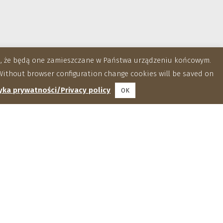
za, że będą one zamieszczane w Państwa urządzeniu końcowym.
ithout browser configuration change cookies will be saved on
yka prywatności/Privacy policy
OK