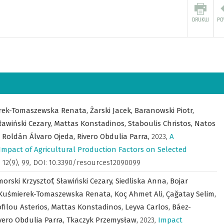
rek-Tomaszewska Renata,
Żarski Jacek,
Baranowski Piotr,
ławiński Cezary,
Mattas Konstadinos,
Staboulis Christos,
Natos
,
Roldán Álvaro Ojeda,
Rivero Obdulia Parra,
2023
,
A
mpact of Agricultural Production Factors on Selected
,
12(9), 99, DOI: 10.3390/resources12090099
orski Krzysztof,
Sławiński Cezary,
Siedliska Anna,
Bojar
Kuśmierek-Tomaszewska Renata,
Koç Ahmet Ali,
Çağatay Selim,
filou Asterios,
Mattas Konstadinos,
Leyva Carlos,
Báez-
vero Obdulia Parra,
Tkaczyk Przemysław,
2023
,
Impact