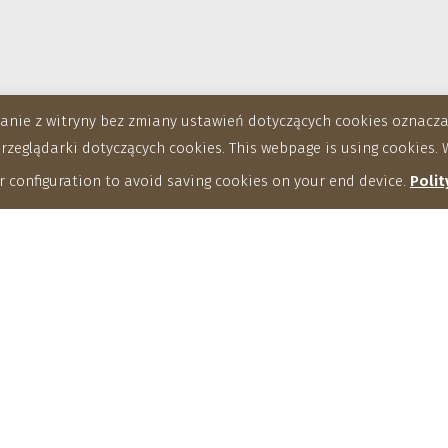
stanie z witryny bez zmiany ustawień dotyczących cookies oznac
eglądarki dotyczących cookies. This webpage is using cookies. W
 configuration to avoid saving cookies on your end device.
Polit