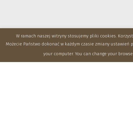
W ramach naszej witryny stosujemy pliki cookies. Korzy
Możecie Państwo dokonać w każdym czasie zmiany ustawień prz
your computer. You can change your browser