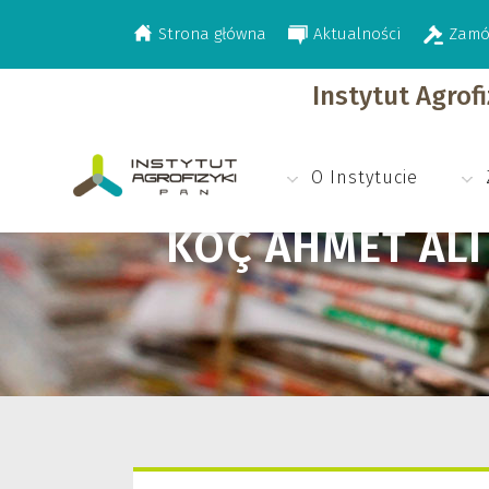
Strona główna
Aktualności
Zamó
>
Koç Ahmet Ali
Instytut Agrof
O Instytucie
KOÇ AHMET ALI