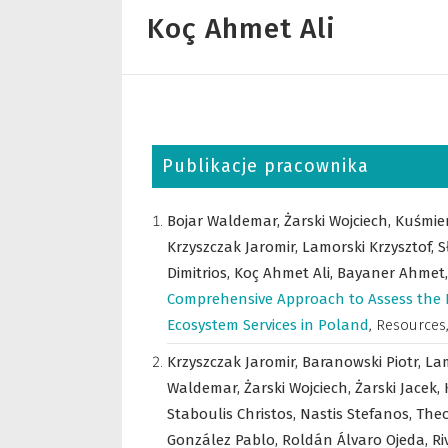
Koç Ahmet Ali
Publikacje pracownika
Bojar Waldemar,
Żarski Wojciech,
Kuśmie
Krzyszczak Jaromir,
Lamorski Krzysztof,
S
Dimitrios,
Koç Ahmet Ali,
Bayaner Ahmet
Comprehensive Approach to Assess the I
Ecosystem Services in Poland
,
Resources
Krzyszczak Jaromir,
Baranowski Piotr,
Lam
Waldemar,
Żarski Wojciech,
Żarski Jacek,
Staboulis Christos,
Nastis Stefanos,
Theo
González Pablo,
Roldán Álvaro Ojeda,
Ri