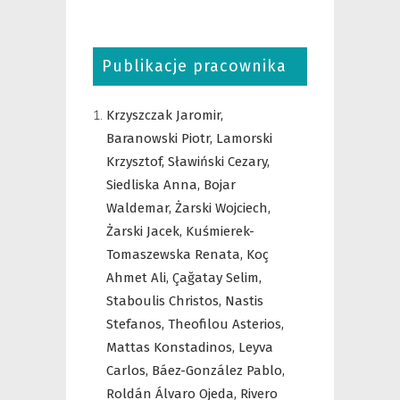
Publikacje pracownika
Krzyszczak Jaromir,
Baranowski Piotr,
Lamorski
Krzysztof,
Sławiński Cezary,
Siedliska Anna,
Bojar
Waldemar,
Żarski Wojciech,
Żarski Jacek,
Kuśmierek-
Tomaszewska Renata,
Koç
Ahmet Ali,
Çağatay Selim,
Staboulis Christos,
Nastis
Stefanos,
Theofilou Asterios,
Mattas Konstadinos,
Leyva
Carlos,
Báez-González Pablo,
Roldán Álvaro Ojeda,
Rivero