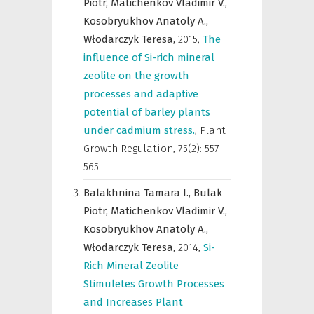
Piotr,
Matichenkov Vladimir V.,
Kosobryukhov Anatoly A.,
Włodarczyk Teresa,
2015
,
The
influence of Si-rich mineral
zeolite on the growth
processes and adaptive
potential of barley plants
under cadmium stress.
,
Plant
Growth Regulation
,
75(2): 557-
565
Balakhnina Tamara I.,
Bulak
Piotr,
Matichenkov Vladimir V.,
Kosobryukhov Anatoly A.,
Włodarczyk Teresa,
2014
,
Si-
Rich Mineral Zeolite
Stimuletes Growth Processes
and Increases Plant