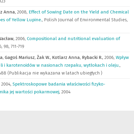
-123
rz Anna,
2008
,
Effect of Sowing Date on the Yield and Chemical
es of Yellow Lupine.
,
Polish Journal of Environmental Studies
,
Wacław,
2006
,
Compositional and nutritional evaluation of
, 98, 711-719
ka,
Gagoś Mariusz,
Żak W.,
Kotlarz Anna,
Rybacki R.,
2006
,
Wpływ
li i karotenoidów w nasionach rzepaku, wytłokach i oleju.
,
488 (Publikacja nie wykazana w latach ubiegłych )
,
2004
,
Spektroskopowe badania właściwości fizyko-
nika jej wartości pokarmowej
,
2004