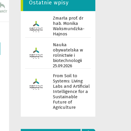
Ostatnie wpisy
Zmarła prof. dr
hab. Monika
Waksmundzka-
Hajnos
Nauka
obywatelska w
rolnictwie i
biotechnologii
25.09.2026
From Soil to
Systems: Living
Labs and Artificial
Intelligence for a
Sustainable
Future of
Agriculture