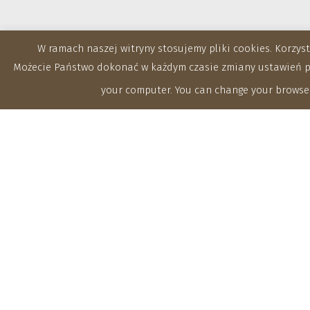
W ramach naszej witryny stosujemy pliki cookies. Korzy
Możecie Państwo dokonać w każdym czasie zmiany ustawień prz
your computer. You can change your browser
Zakłady