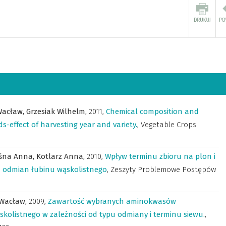
Wacław,
Grzesiak Wilhelm,
2011
,
Chemical composition and
ds-effect of harvesting year and variety.
,
Vegetable Crops
śna Anna,
Kotlarz Anna,
2010
,
Wpływ terminu zbioru na plon i
 odmian łubinu wąskolistnego
,
Zeszyty Problemowe Postępów
 Wacław,
2009
,
Zawartość wybranych aminokwasów
kolistnego w zależności od typu odmiany i terminu siewu.
,