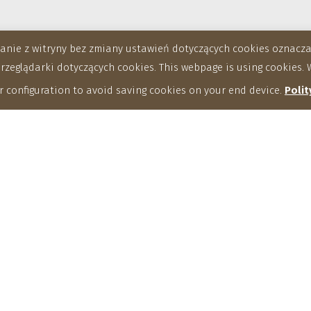
stanie z witryny bez zmiany ustawień dotyczących cookies oznac
eglądarki dotyczących cookies. This webpage is using cookies. W
 configuration to avoid saving cookies on your end device.
Polit