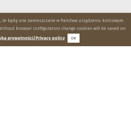
za, że będą one zamieszczane w Państwa urządzeniu końcowym.
ithout browser configuration change cookies will be saved on
yka prywatności/Privacy policy
OK