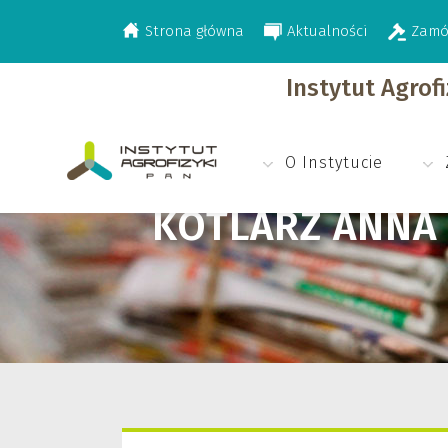
Strona główna
Aktualności
Zamó
>
Kotlarz Anna
Instytut Agrof
O Instytucie
KOTLARZ ANNA