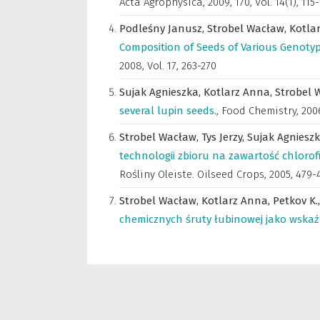
Acta Agrophysica
,
2009, 170, Vol. 14(1), 115
Podleśny Janusz,
Strobel Wacław,
Kotla
Composition of Seeds of Various Genotyp
2008, Vol. 17, 263-270
Sujak Agnieszka,
Kotlarz Anna,
Strobel 
several lupin seeds.
,
Food Chemistry
,
2006
Strobel Wacław,
Tys Jerzy,
Sujak Agniesz
technologii zbioru na zawartość chlorofi
Rośliny Oleiste. Oilseed Crops
,
2005, 479-
Strobel Wacław,
Kotlarz Anna,
Petkov K.
chemicznych śruty łubinowej jako wskaź