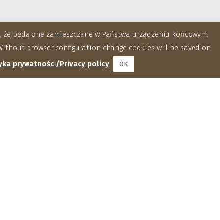
za, że będą one zamieszczane w Państwa urządzeniu końcowym.
ithout browser configuration change cookies will be saved on
yka prywatności/Privacy policy
OK