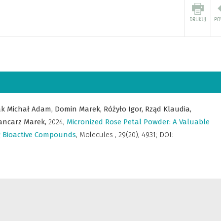
ak Michał Adam,
Domin Marek,
Różyło Igor,
Rząd Klaudia,
ancarz Marek,
2024
,
Micronized Rose Petal Powder: A Valuable
ng Bioactive Compounds
,
Molecules
,
29(20), 4931; DOI: