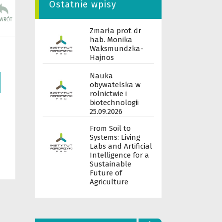
Ostatnie wpisy
Zmarła prof. dr
hab. Monika
Waksmundzka-
Hajnos
Nauka
obywatelska w
rolnictwie i
biotechnologii
25.09.2026
From Soil to
Systems: Living
Labs and Artificial
Intelligence for a
Sustainable
Future of
Agriculture