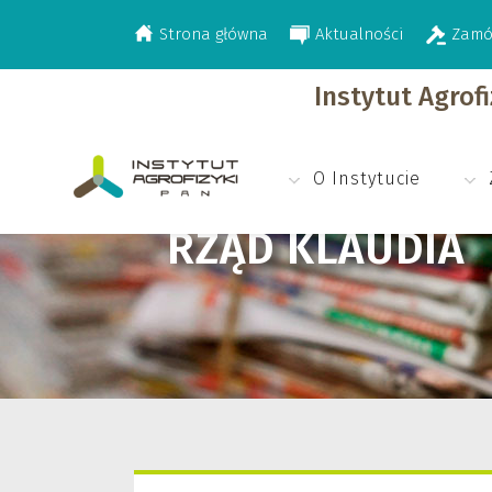
Strona główna
Aktualności
Zamó
>
Rząd Klaudia
Instytut Agrof
O Instytucie
RZĄD KLAUDIA