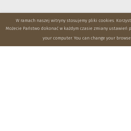
W ramach naszej witryny stosujemy pliki cookies. Korzy
Możecie Państwo dokonać w każdym czasie zmiany ustawień prz
your computer. You can change your browser
Zakłady