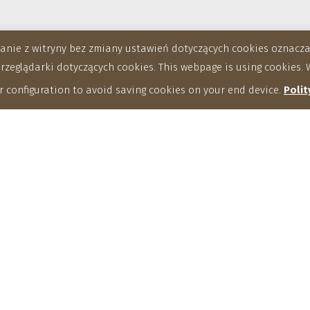
stanie z witryny bez zmiany ustawień dotyczących cookies oznac
eglądarki dotyczących cookies. This webpage is using cookies. W
 configuration to avoid saving cookies on your end device.
Polit