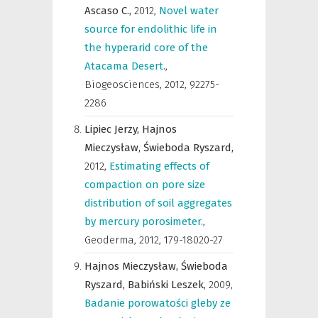
Ascaso C.,
2012
,
Novel water
source for endolithic life in
the hyperarid core of the
Atacama Desert.
,
Biogeosciences
,
2012, 92275-
2286
Lipiec Jerzy,
Hajnos
Mieczysław,
Świeboda Ryszard,
2012
,
Estimating effects of
compaction on pore size
distribution of soil aggregates
by mercury porosimeter.
,
Geoderma
,
2012, 179-18020-27
Hajnos Mieczysław,
Świeboda
Ryszard,
Babiński Leszek,
2009
,
Badanie porowatości gleby ze