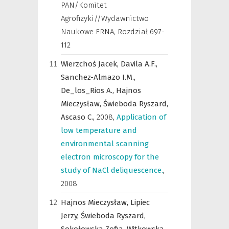
PAN/Komitet
Agrofizyki//Wydawnictwo
Naukowe FRNA, Rozdział 697-
112
Wierzchoś Jacek,
Davila A.F.,
Sanchez-Almazo I.M.,
De_los_Rios A.,
Hajnos
Mieczysław,
Świeboda Ryszard,
Ascaso C.,
2008
,
Application of
low temperature and
environmental scanning
electron microscopy for the
study of NaCl deliquescence.
,
2008
Hajnos Mieczysław,
Lipiec
Jerzy,
Świeboda Ryszard,