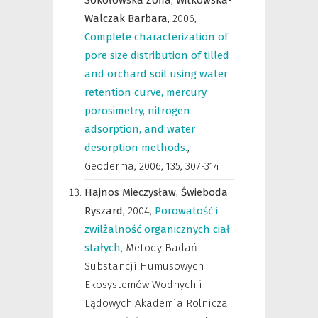
Sokołowska Zofia,
Witkowska-
Walczak Barbara,
2006
,
Complete characterization of
pore size distribution of tilled
and orchard soil using water
retention curve, mercury
porosimetry, nitrogen
adsorption, and water
desorption methods.
,
Geoderma
,
2006, 135, 307-314
Hajnos Mieczysław,
Świeboda
Ryszard,
2004
,
Porowatość i
zwilżalność organicznych ciał
stałych
,
Metody Badań
Substancji Humusowych
Ekosystemów Wodnych i
Lądowych Akademia Rolnicza