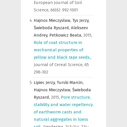
European Journal of Soil
Science
,
66(6): 992-1001
Hajnos Mieczysław,
Tys Jerzy,
Świeboda Ryszard,
Alekseev
Andrey,
Petkowicz Beata,
2015
,
Role of coat structure in
mechanical properties of
yellow and black rape seeds.
,
Journal of Cereal Science
,
65:
298-302
Lipiec Jerzy,
Turski Marcin,
Hajnos Mieczysław,
Świeboda
Ryszard,
2015
,
Pore structure,
stability and water repellency
of earthworm casts and
natural aggregates in loess
soil.
,
Geoderma
,
243-244: 124-