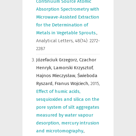
Continuum Source Atomic
Absorption Spectrometry with
Microwave-Assisted Extraction
for the Determination of
Metals in Vegetable Sprouts.
,
Analytical Letters
,
48(14): 2272-
2287
Józefaciuk Grzegorz,
Czachor
Henryk,
Lamorski Krzysztof,
Hajnos Mieczysław,
Świeboda
Ryszard,
Franus Wojciech,
2015
,
Effect of humic acids,
sesquioxides and silica on the
pore system of silt aggregates
measured by water vapour
desorption, mercury intrusion
and microtomography.
,