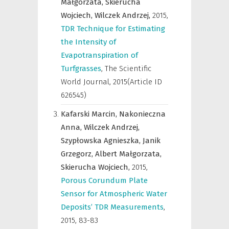
Małgorzata,
Skierucha
Wojciech,
Wilczek Andrzej,
2015
,
TDR Technique for Estimating
the Intensity of
Evapotranspiration of
Turfgrasses
,
The Scientific
World Journal
,
2015(Article ID
626545)
Kafarski Marcin,
Nakonieczna
Anna,
Wilczek Andrzej,
Szypłowska Agnieszka,
Janik
Grzegorz,
Albert Małgorzata,
Skierucha Wojciech,
2015
,
Porous Corundum Plate
Sensor for Atmospheric Water
Deposits’ TDR Measurements
,
2015, 83-83