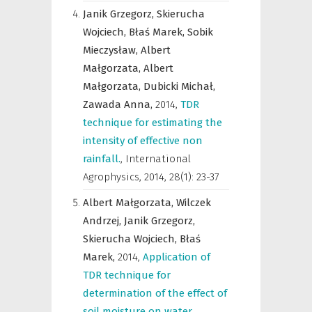
Janik Grzegorz,
Skierucha
Wojciech,
Błaś Marek,
Sobik
Mieczysław,
Albert
Małgorzata,
Albert
Małgorzata,
Dubicki Michał,
Zawada Anna,
2014
,
TDR
technique for estimating the
intensity of effective non
rainfall.
,
International
Agrophysics
,
2014, 28(1): 23-37
Albert Małgorzata,
Wilczek
Andrzej,
Janik Grzegorz,
Skierucha Wojciech,
Błaś
Marek,
2014
,
Application of
TDR technique for
determination of the effect of
soil moisture on water