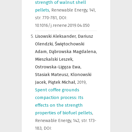
strength of walnut shell
pellets
,
Renewable Energy
,
141,
str. 770-781, DOI:
10.1016/j.renene.2019.04.050
Lisowski Aleksander,
Dariusz
Olendzki,
Świętochowski
Adam,
Dąbrowska Magdalena,
Mieszkalski Leszek,
Ostrowska-Ligęza Ewa,
Stasiak Mateusz,
Klonowski
Jacek,
Piątek Michał,
2019
,
Spent coffee grounds
compaction process: Its
effects on the strength
properties of biofuel pellets
,
Renewable Energy
,
142, str. 173-
183, DOI: