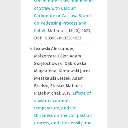
Size of Pure Straw and Blends
of Straw with Calcium
Carbonate or Cassava Starch
on Pelletising Process and
Pellet
,
Materials
,
13(20), 4623;
DOI: 10.3390/ma13204623
Lisowski Aleksander,
Małgorzata Pajor,
Adam
Świętochowski,
Dąbrowska
Magdalena,
Klonowski Jacek,
Mieszkalski Leszek,
Adam
Ekielski,
Stasiak Mateusz,
Piątek Michał,
2019
,
Effects of
moisture content,
temperature, and die
thickness on the compaction
process, and the density and