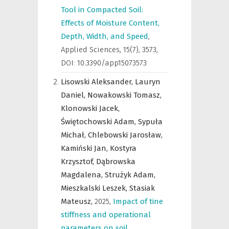
Tool in Compacted Soil:
Effects of Moisture Content,
Depth, Width, and Speed
,
Applied Sciences
,
15(7), 3573,
DOI: 10.3390/app15073573
Lisowski Aleksander,
Lauryn
Daniel,
Nowakowski Tomasz,
Klonowski Jacek,
Świętochowski Adam,
Sypuła
Michał,
Chlebowski Jarosław,
Kamiński Jan,
Kostyra
Krzysztof,
Dąbrowska
Magdalena,
Strużyk Adam,
Mieszkalski Leszek,
Stasiak
Mateusz,
2025
,
Impact of tine
stiffness and operational
parameters on soil