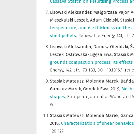
Cassava Starch on Pelletising Process a
Lisowski Aleksander,
Małgorzata Pajor,
A
Mieszkalski Leszek,
Adam Ekielski,
Stasia
temperature, and die thickness on the 
shell pellets
,
Renewable Energy
,
141, str.
Lisowski Aleksander,
Dariusz Olendzki,
Ś
Leszek,
Ostrowska-Ligęza Ewa,
Stasiak 
grounds compaction process: Its effects 
Energy
,
142, str. 173-183, DOI: 10.1016/j.ren
Stasiak Mateusz,
Molenda Marek,
Bańda
Gancarz Marek,
Gondek Ewa,
2019
,
Mechan
shapes
,
European Journal of Wood and 
w
Stasiak Mateusz,
Molenda Marek,
Ganca
2018
,
Characterization of shear behavio
120-127