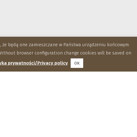
za, że będą one zamieszczane w Państwa urządzeniu końcowym.
ithout browser configuration change cookies will be saved on
yka prywatności/Privacy policy
OK