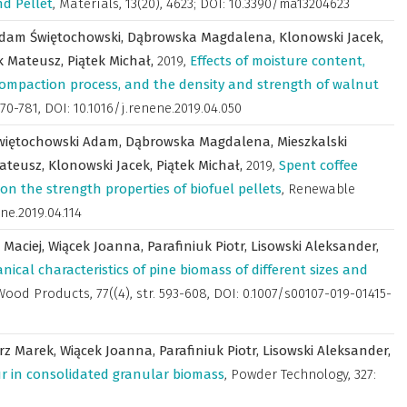
nd Pellet
,
Materials
,
13(20), 4623; DOI: 10.3390/ma13204623
dam Świętochowski,
Dąbrowska Magdalena,
Klonowski Jacek,
k Mateusz,
Piątek Michał,
2019
,
Effects of moisture content,
compaction process, and the density and strength of walnut
 770-781, DOI: 10.1016/j.renene.2019.04.050
więtochowski Adam,
Dąbrowska Magdalena,
Mieszkalski
Mateusz,
Klonowski Jacek,
Piątek Michał,
2019
,
Spent coffee
on the strength properties of biofuel pellets
,
Renewable
ene.2019.04.114
 Maciej,
Wiącek Joanna,
Parafiniuk Piotr,
Lisowski Aleksander,
ical characteristics of pine biomass of different sizes and
Wood Products
,
77((4), str. 593-608, DOI: 0.1007/s00107-019-01415-
rz Marek,
Wiącek Joanna,
Parafiniuk Piotr,
Lisowski Aleksander,
ur in consolidated granular biomass
,
Powder Technology
,
327: