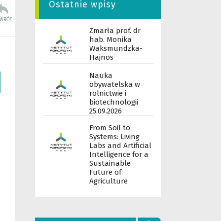
Ostatnie wpisy
Zmarła prof. dr
hab. Monika
Waksmundzka-
Hajnos
Nauka
obywatelska w
rolnictwie i
biotechnologii
25.09.2026
From Soil to
Systems: Living
Labs and Artificial
Intelligence for a
Sustainable
Future of
Agriculture