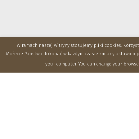
W ramach naszej witryny stosujemy pliki cookies. Korzy
Możecie Państwo dokonać w każdym czasie zmiany ustawień prz
your computer. You can change your browser
Zakłady