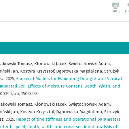
akowski Tomasz,
Klonowski Jacek,
Świętochowski Adam,
iński Jan,
Kostyra Krzysztof,
Dąbrowska Magdalena,
Strużyk
sz,
2025
,
Empirical Models for Estimating Draught and Vertical
mpacted Soil: Effects of Moisture Content, Depth, Width, and
: 10.3390/app15073573
akowski Tomasz,
Klonowski Jacek,
Świętochowski Adam,
iński Jan,
Kostyra Krzysztof,
Dąbrowska Magdalena,
Strużyk
sz,
2025
,
Impact of tine stiffness and operational parameters
ontent, speed, depth, width, and cross-sectional analysis of