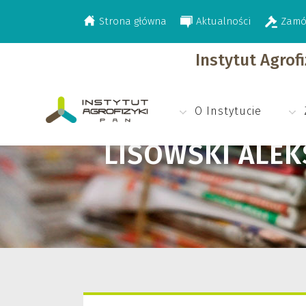
Strona główna
Aktualności
Zamó
>
Lisowski Aleksander
Instytut Agrof
O Instytucie
LISOWSKI ALE