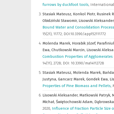
furrows by duckfoot tools
,
Internationa
Stasiak Mateusz,
Konkol Piotr,
Rusinek R
Obidziński Sławomir,
Lisowski Aleksander
Bound Water and Consolidation Process
15(21), 11772; DOI:10.3390/app152111772
Molenda Marek,
Horabik Józef,
Parafiniu
Ewa,
Chutkowski Marcin,
Lisowski Aleks
Combustion Properties of Agglomerates
14(11), 2728; DOI: 10.3390/ma14112728
Stasiak Mateusz,
Molenda Marek,
Bańda
Justyna,
Gancarz Marek,
Gondek Ewa,
Li
Properties of Pine Biomass and Pellets
,
Lisowski Aleksander,
Matkowski Patryk,
M
Michał,
Świętochowski Adam,
Dąbrowska
2020
,
Influence of Fraction Particle Siz