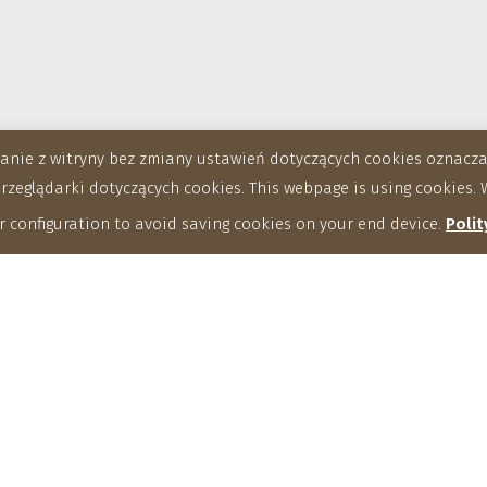
stanie z witryny bez zmiany ustawień dotyczących cookies oznac
eglądarki dotyczących cookies. This webpage is using cookies. W
 configuration to avoid saving cookies on your end device.
Polit