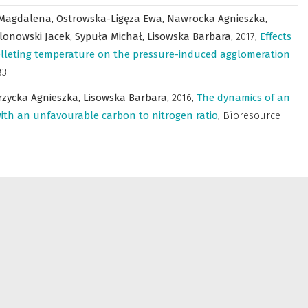
 Magdalena,
Ostrowska-Ligęza Ewa,
Nawrocka Agnieszka,
lonowski Jacek,
Sypuła Michał,
Lisowska Barbara,
2017
,
Effects
elleting temperature on the pressure-induced agglomeration
83
rzycka Agnieszka,
Lisowska Barbara,
2016
,
The dynamics of an
with an unfavourable carbon to nitrogen ratio
,
Bioresource