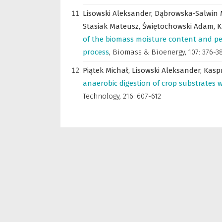
Lisowski Aleksander,
Dąbrowska-Salwin
Stasiak Mateusz,
Świętochowski Adam,
K
of the biomass moisture content and p
process
,
Biomass & Bioenergy
,
107: 376-3
Piątek Michał,
Lisowski Aleksander,
Kasp
anaerobic digestion of crop substrates 
Technology
,
216: 607-612