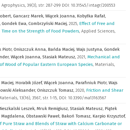
l Agrophysics
,
39(3), str: 287-299 DOI: 10.31545/intagr/200553
obert,
Gancarz Marek,
Wiącek Joanna,
Kobyłka Rafał,
,
Gondek Ewa,
Combrzyński Maciej,
2025
,
Effect of Free and
 Time on the Strength of Food Powders
,
Applied Sciences
,
k Piotr,
Oniszczuk Anna,
Bańda Maciej,
Wajs Justyna,
Gondek
ander,
Wiącek Joanna,
Stasiak Mateusz,
2021
,
Mechanical and
 of Wood of Popular Eastern European Species
,
Materials
,
 Maciej,
Horabik Józef,
Wiącek Joanna,
Parafiniuk Piotr,
Wajs
sowski Aleksander,
Oniszczuk Tomasz,
2020
,
Friction and Shear
Materials
,
13(16), 3567, str. 1-15, DOI: 10.3390/ma13163567
ieszkalski Leszek,
Mruk Remigiusz,
Stasiak Mateusz,
Piątek
 Magdalena,
Obstawski Paweł,
Bakoń Tomasz,
Karpio Krzysztof,
e of Pure Straw and Blends of Straw with Calcium Carbonate or