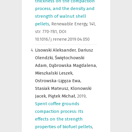
thickness on the compaction
process, and the density and
strength of walnut shell
pellets
,
Renewable Energy
,
141,
str. 770-781, DOI:
10.1016/j.renene.2019.04.050
Lisowski Aleksander,
Dariusz
Olendzki,
Świętochowski
Adam,
Dąbrowska Magdalena,
Mieszkalski Leszek,
Ostrowska-Ligęza Ewa,
Stasiak Mateusz,
Klonowski
Jacek,
Piątek Michał,
2019
,
Spent coffee grounds
compaction process: Its
effects on the strength
properties of biofuel pellets
,