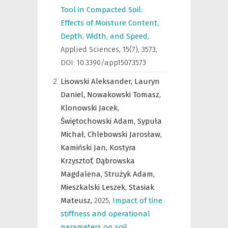
Tool in Compacted Soil:
Effects of Moisture Content,
Depth, Width, and Speed
,
Applied Sciences
,
15(7), 3573,
DOI: 10.3390/app15073573
Lisowski Aleksander,
Lauryn
Daniel,
Nowakowski Tomasz,
Klonowski Jacek,
Świętochowski Adam,
Sypuła
Michał,
Chlebowski Jarosław,
Kamiński Jan,
Kostyra
Krzysztof,
Dąbrowska
Magdalena,
Strużyk Adam,
Mieszkalski Leszek,
Stasiak
Mateusz,
2025
,
Impact of tine
stiffness and operational
parameters on soil