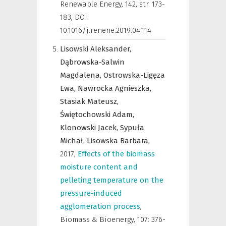
Renewable Energy
,
142, str. 173-
183, DOI:
10.1016/j.renene.2019.04.114
Lisowski Aleksander,
Dąbrowska-Salwin
Magdalena,
Ostrowska-Ligęza
Ewa,
Nawrocka Agnieszka,
Stasiak Mateusz,
Świętochowski Adam,
Klonowski Jacek,
Sypuła
Michał,
Lisowska Barbara,
2017
,
Effects of the biomass
moisture content and
pelleting temperature on the
pressure-induced
agglomeration process
,
Biomass & Bioenergy
,
107: 376-