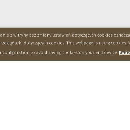
stanie z witryny bez zmiany ustawień dotyczących cookies oznac
eglądarki dotyczących cookies. This webpage is using cookies. W
 configuration to avoid saving cookies on your end device.
Polit