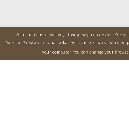
W ramach naszej witryny stosujemy pliki cookies. Korzy
Możecie Państwo dokonać w każdym czasie zmiany ustawień prz
your computer. You can change your browser