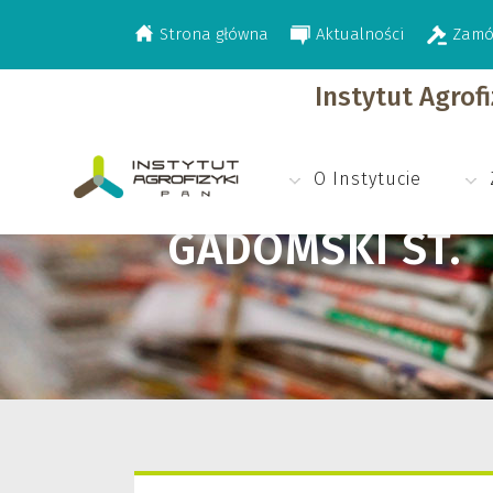
Strona główna
Aktualności
Zamó
>
Gadomski St.
Instytut Agrof
O Instytucie
GADOMSKI ST.