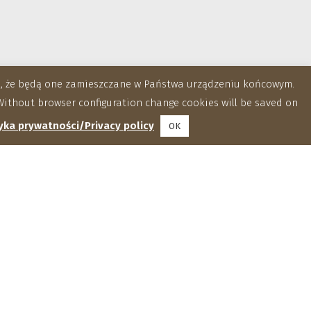
za, że będą one zamieszczane w Państwa urządzeniu końcowym.
ithout browser configuration change cookies will be saved on
yka prywatności/Privacy policy
OK