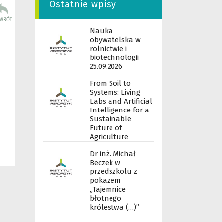
Ostatnie wpisy
Nauka
obywatelska w
rolnictwie i
biotechnologii
25.09.2026
From Soil to
Systems: Living
Labs and Artificial
Intelligence for a
Sustainable
Future of
Agriculture
Dr inż. Michał
Beczek w
przedszkolu z
pokazem
„Tajemnice
błotnego
królestwa (…)”