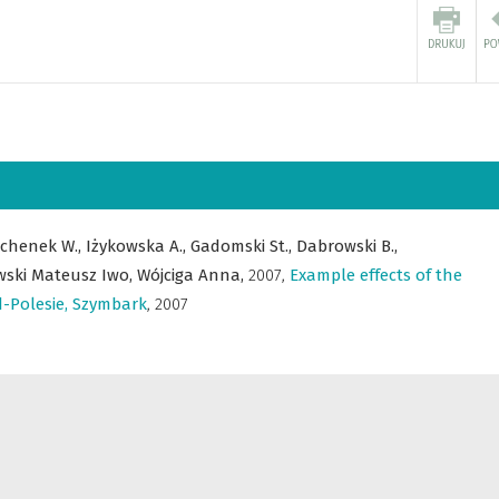
chenek W.,
Iżykowska A.,
Gadomski St.,
Dabrowski B.,
ski Mateusz Iwo,
Wójciga Anna,
2007
,
Example effects of the
d-Polesie, Szymbark
,
2007