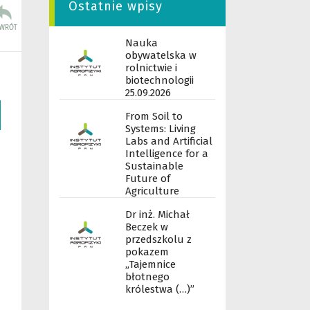
Ostatnie wpisy
Nauka
obywatelska w
rolnictwie i
biotechnologii
25.09.2026
From Soil to
Systems: Living
Labs and Artificial
Intelligence for a
Sustainable
Future of
Agriculture
Dr inż. Michał
Beczek w
przedszkolu z
pokazem
„Tajemnice
błotnego
królestwa (…)”