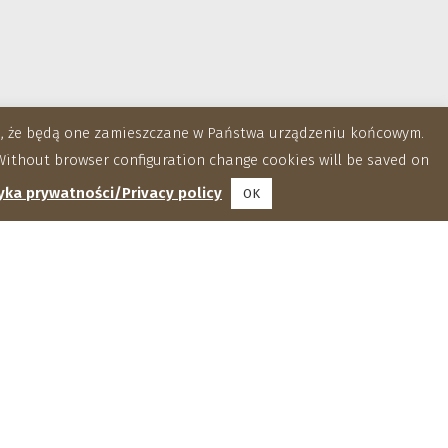
za, że będą one zamieszczane w Państwa urządzeniu końcowym.
ithout browser configuration change cookies will be saved on
yka prywatności/Privacy policy
OK