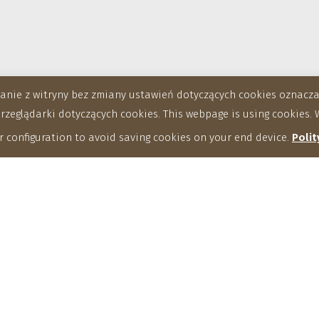
stanie z witryny bez zmiany ustawień dotyczących cookies oznac
eglądarki dotyczących cookies. This webpage is using cookies. W
 configuration to avoid saving cookies on your end device.
Polit