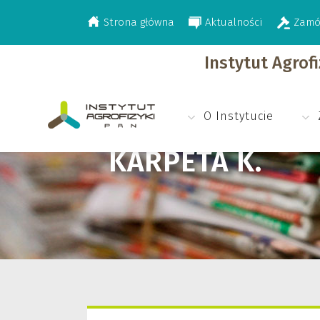
Strona główna
Aktualności
Zamó
>
Karpeta K.
Instytut Agrof
O Instytucie
KARPETA K.