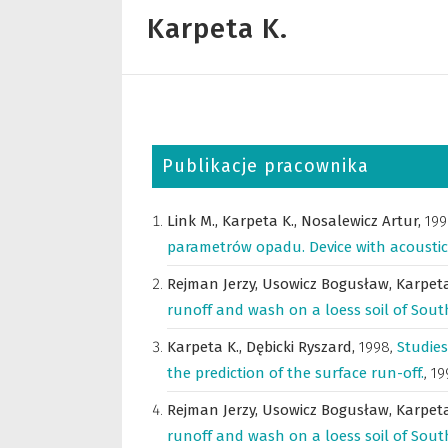
Karpeta K.
Publikacje pracownika
Link M.,
Karpeta K.,
Nosalewicz Artur,
199
parametrów opadu. Device with acoustic
Rejman Jerzy,
Usowicz Bogusław,
Karpeta
runoff and wash on a loess soil of Sout
Karpeta K.,
Dębicki Ryszard,
1998
,
Studies
the prediction of the surface run-off.
,
19
Rejman Jerzy,
Usowicz Bogusław,
Karpeta
runoff and wash on a loess soil of Sout