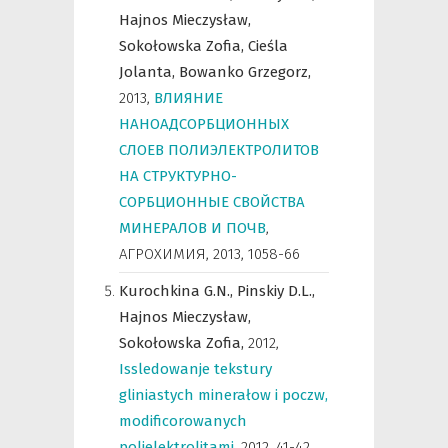
Hajnos Mieczysław,
Sokołowska Zofia,
Cieśla
Jolanta,
Bowanko Grzegorz,
2013
,
ВЛИЯНИЕ
НАНОАДСОРБЦИОННЫХ
СЛОЕВ ПОЛИЭЛЕКТРОЛИТОВ
НА СТРУКТУРНО-
СОРБЦИОННЫЕ СВОЙСТВА
МИНЕРАЛОВ И ПОЧВ
,
АГРОХИМИЯ
,
2013, 1058-66
Kurochkina G.N.,
Pinskiy D.L.,
Hajnos Mieczysław,
Sokołowska Zofia,
2012
,
Issledowanje tekstury
gliniastych minerałow i poczw,
modificorowanych
polielektrolitami
,
2012, 41-42