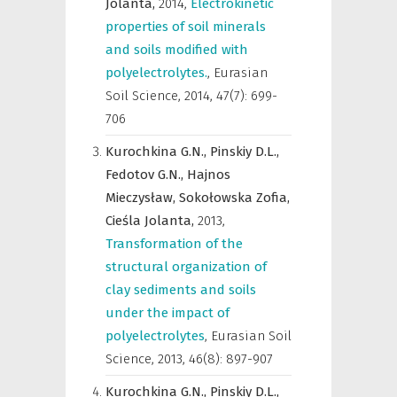
Jolanta,
2014
,
Electrokinetic
properties of soil minerals
and soils modified with
polyelectrolytes.
,
Eurasian
Soil Science
,
2014, 47(7): 699-
706
Kurochkina G.N.,
Pinskiy D.L.,
Fedotov G.N.,
Hajnos
Mieczysław,
Sokołowska Zofia,
Cieśla Jolanta,
2013
,
Transformation of the
structural organization of
clay sediments and soils
under the impact of
polyelectrolytes
,
Eurasian Soil
Science
,
2013, 46(8): 897-907
Kurochkina G.N.,
Pinskiy D.L.,