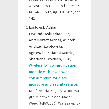
w zastosowaniach rolniczych",
IA PAN Lublin, 09-11.06.2021
,
str.
1-12
Łostowski Adrian,
Lewandowski Arkadiusz,
Abramowicz Michał,
Wilczek
Andrzej,
Szypłowska
Agnieszka,
Kafarski Marcin,
Skierucha Wojciech,
2020
,
Wireless IoT communication
module with low power
consumption for a soil
moisture and salinity sensor
,
Konferencja Międzynarodowa
9th Microwave and Radar
Week (MRW2020); Warszawa, 5-