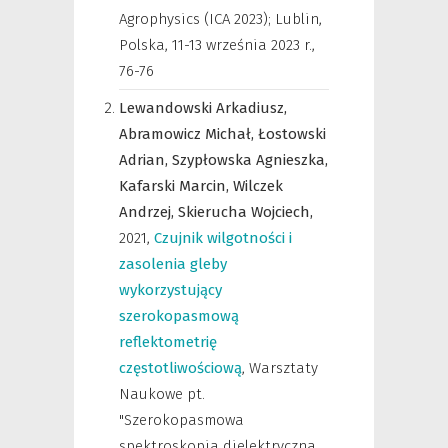
Agrophysics (ICA 2023); Lublin,
Polska, 11-13 września 2023 r.
,
76-76
Lewandowski Arkadiusz,
Abramowicz Michał,
Łostowski
Adrian,
Szypłowska Agnieszka,
Kafarski Marcin,
Wilczek
Andrzej,
Skierucha Wojciech,
2021
,
Czujnik wilgotności i
zasolenia gleby
wykorzystujący
szerokopasmową
reflektometrię
częstotliwościową
,
Warsztaty
Naukowe pt.
"Szerokopasmowa
spektroskopia dielektryczna