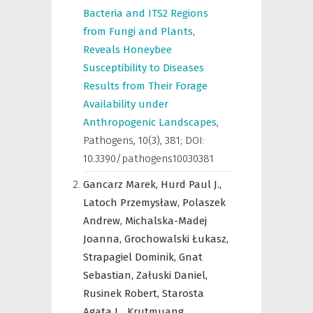
Bacteria and ITS2 Regions
from Fungi and Plants,
Reveals Honeybee
Susceptibility to Diseases
Results from Their Forage
Availability under
Anthropogenic Landscapes
,
Pathogens
,
10(3), 381; DOI:
10.3390/pathogens10030381
Gancarz Marek,
Hurd Paul J.,
Latoch Przemysław,
Polaszek
Andrew,
Michalska-Madej
Joanna,
Grochowalski Łukasz,
Strapagiel Dominik,
Gnat
Sebastian,
Załuski Daniel,
Rusinek Robert,
Starosta
Agata L.,
Krutmuang