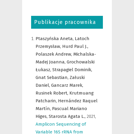
Publikacje pracownika
Ptaszyńska Aneta,
Latoch
Przemysław,
Hurd Paul J.,
Polaszek Andrew,
Michalska-
Madej Joanna,
Grochowalski
Łukasz,
Strapagiel Dominik,
Gnat Sebastian,
Załuski
Daniel,
Gancarz Marek,
Rusinek Robert,
Krutmuang
Patcharin,
Hernández Raquel
Martín,
Pascual Mariano
Higes,
Starosta Agata L.,
2021
,
Amplicon Sequencing of
Variable 16S rRNA from