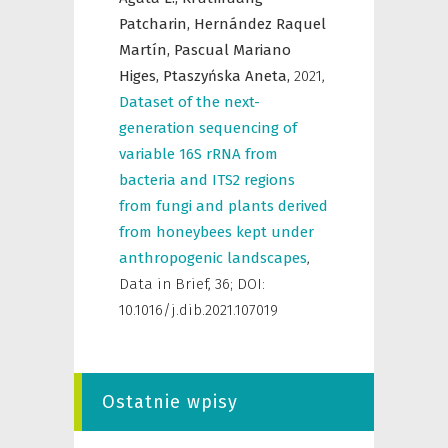
Patcharin,
Hernández Raquel
Martín,
Pascual Mariano
Higes,
Ptaszyńska Aneta,
2021
,
Dataset of the next-
generation sequencing of
variable 16S rRNA from
bacteria and ITS2 regions
from fungi and plants derived
from honeybees kept under
anthropogenic landscapes
,
Data in Brief
,
36; DOI:
10.1016/j.dib.2021.107019
Ostatnie wpisy