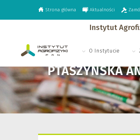
Strona główna
Aktualności
Zamó
>
Ptaszyńska Aneta
Instytut Agrof
O Instytucie
PTASZYŃSKA A