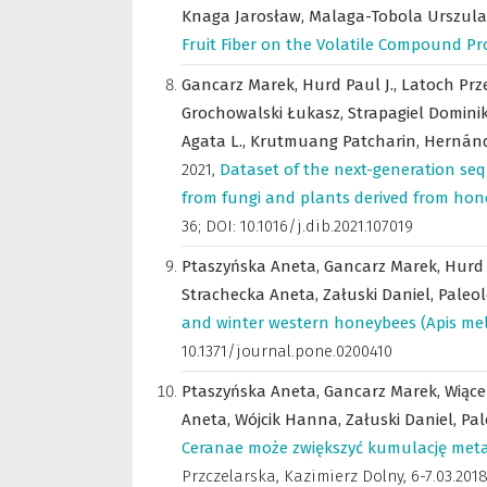
Knaga Jarosław,
Malaga-Tobola Urszula
Fruit Fiber on the Volatile Compound Pro
Gancarz Marek,
Hurd Paul J.,
Latoch Prz
Grochowalski Łukasz,
Strapagiel Domini
Agata L.,
Krutmuang Patcharin,
Hernánd
2021
,
Dataset of the next-generation seq
from fungi and plants derived from ho
36; DOI: 10.1016/j.dib.2021.107019
Ptaszyńska Aneta,
Gancarz Marek,
Hurd 
Strachecka Aneta,
Załuski Daniel,
Paleol
and winter western honeybees (Apis mel
10.1371/journal.pone.0200410
Ptaszyńska Aneta,
Gancarz Marek,
Wiące
Aneta,
Wójcik Hanna,
Załuski Daniel,
Pal
Ceranae może zwiększyć kumulację metal
Przczelarska, Kazimierz Dolny, 6-7.03.2018 