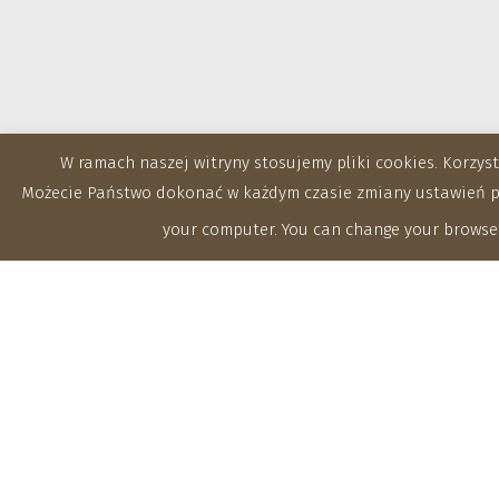
W ramach naszej witryny stosujemy pliki cookies. Korzy
Możecie Państwo dokonać w każdym czasie zmiany ustawień prz
your computer. You can change your browser
Zakłady