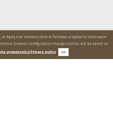
za, że będą one zamieszczane w Państwa urządzeniu końcowym.
ithout browser configuration change cookies will be saved on
yka prywatności/Privacy policy
OK