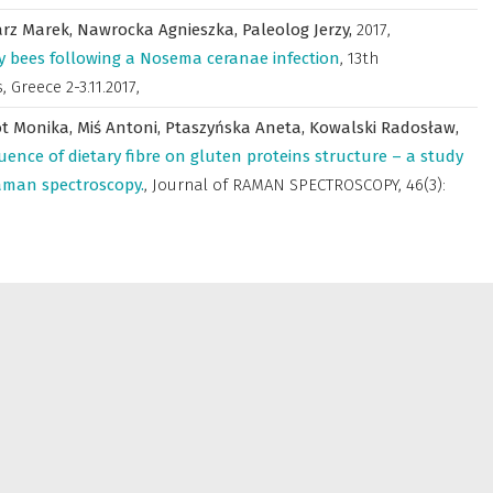
rz Marek,
Nawrocka Agnieszka,
Paleolog Jerzy,
2017
,
y bees following a Nosema ceranae infection
,
13th
 Greece 2-3.11.2017
,
t Monika,
Miś Antoni,
Ptaszyńska Aneta,
Kowalski Radosław,
luence of dietary fibre on gluten proteins structure – a study
Raman spectroscopy.
,
Journal of RAMAN SPECTROSCOPY
,
46(3):