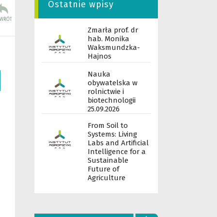
Ostatnie wpisy
Zmarła prof. dr
hab. Monika
Waksmundzka-
Hajnos
Nauka
obywatelska w
rolnictwie i
biotechnologii
25.09.2026
From Soil to
Systems: Living
Labs and Artificial
Intelligence for a
Sustainable
Future of
Agriculture