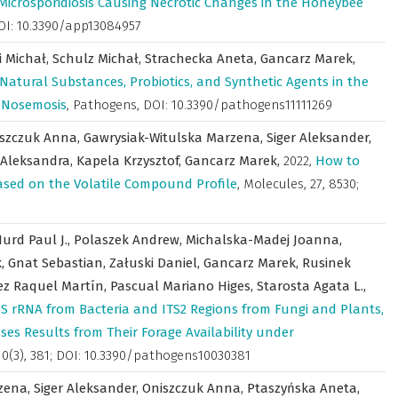
Microsporidiosis Causing Necrotic Changes in the Honeybee
DOI: 10.3390/app13084957
 Michał,
Schulz Michał,
Strachecka Aneta,
Gancarz Marek,
Natural Substances, Probiotics, and Synthetic Agents in the
 Nosemosis
,
Pathogens
,
DOI: 10.3390/pathogens11111269
szczuk Anna,
Gawrysiak-Witulska Marzena,
Siger Aleksander,
 Aleksandra,
Kapela Krzysztof,
Gancarz Marek,
2022
,
How to
Based on the Volatile Compound Profile
,
Molecules
,
27, 8530;
urd Paul J.,
Polaszek Andrew,
Michalska-Madej Joanna,
k,
Gnat Sebastian,
Załuski Daniel,
Gancarz Marek,
Rusinek
z Raquel Martín,
Pascual Mariano Higes,
Starosta Agata L.,
S rRNA from Bacteria and ITS2 Regions from Fungi and Plants,
ses Results from Their Forage Availability under
10(3), 381; DOI: 10.3390/pathogens10030381
zena,
Siger Aleksander,
Oniszczuk Anna,
Ptaszyńska Aneta,