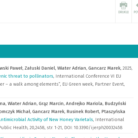
wski Paweł,
Załuski Daniel,
Wiater Adrian,
Gancarz Marek,
2025
,
nic threat to pollinators
,
International Conference VI EU
ter – a walk among elements”, EU Green week, Partner Event,
nna,
Wiater Adrian,
Grąz Marcin,
Andrejko Mariola,
Budzyński
omczyk Michał,
Gancarz Marek,
Rusinek Robert,
Ptaszyńska
timicrobial Activity of New Honey Varietals
,
International
Public Health
,
20,2458, str. 1-21, DOI: 10.3390/ijerph20032458