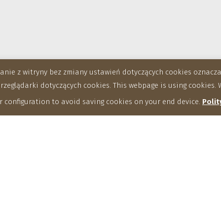
stanie z witryny bez zmiany ustawień dotyczących cookies oznac
eglądarki dotyczących cookies. This webpage is using cookies. W
 configuration to avoid saving cookies on your end device.
Polit