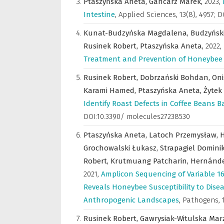
Ptaszyńska Aneta,
Gancarz Marek,
2023
,
Intestine
,
Applied Sciences
,
13(8), 4957; 
Kunat-Budzyńska Magdalena,
Budzyński
Rusinek Robert,
Ptaszyńska Aneta,
2022
,
Treatment and Prevention of Honeybee
Rusinek Robert,
Dobrzański Bohdan,
Oni
Karami Hamed,
Ptaszyńska Aneta,
Żytek
Identify Roast Defects in Coffee Beans 
DOI:10.3390/ molecules27238530
Ptaszyńska Aneta,
Latoch Przemysław,
H
Grochowalski Łukasz,
Strapagiel Domini
Robert,
Krutmuang Patcharin,
Hernánde
2021
,
Amplicon Sequencing of Variable 16
Reveals Honeybee Susceptibility to Disea
Anthropogenic Landscapes
,
Pathogens
,
Rusinek Robert,
Gawrysiak-Witulska Mar