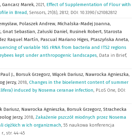
,
Gancarz Marek,
2021
,
Effect of Supplementation of Flour with
file in Bread
,
Sensors
,
21(8), 2812; DOI: 10.3390/s21082812
emysław,
Polaszek Andrew,
Michalska-Madej Joanna,
k,
Gnat Sebastian,
Załuski Daniel,
Rusinek Robert,
Starosta
ez Raquel Martín,
Pascual Mariano Higes,
Ptaszyńska Aneta,
uencing of variable 16S rRNA from bacteria and ITS2 regions
neybees kept under anthropogenic landscapes
,
Data in Brief
,
Paul J.,
Borsuk Grzegorz,
Wiącek Dariusz,
Nawrocka Agnieszka,
og Jerzy,
2018
,
Changes in the bioelement content of summer
lifera) induced by Nosema ceranae infection
,
PLoS One
,
DOI:
k Dariusz,
Nawrocka Agnieszka,
Borsuk Grzegorz,
Strachecka
eolog Jerzy,
2018
,
Zakażenie pszczół miodnych przez Nosema
i ciężkich w ich organizmach
,
55 naukowa konferencja
r.
,
str. 44-45