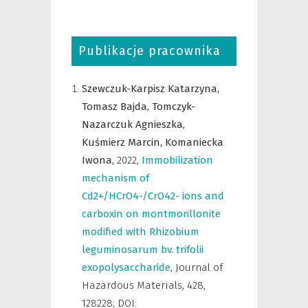
Publikacje pracownika
Szewczuk-Karpisz Katarzyna,
Tomasz Bajda,
Tomczyk-
Nazarczuk Agnieszka,
Kuśmierz Marcin,
Komaniecka
Iwona,
2022
,
Immobilization
mechanism of
Cd2+/HCrO4-/CrO42- ions and
carboxin on montmorillonite
modified with Rhizobium
leguminosarum bv. trifolii
exopolysaccharide
,
Journal of
Hazardous Materials
,
428,
128228; DOI: