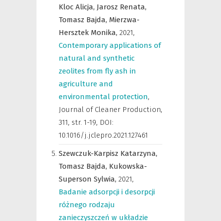
Kloc Alicja,
Jarosz Renata,
Tomasz Bajda,
Mierzwa-
Hersztek Monika,
2021
,
Contemporary applications of
natural and synthetic
zeolites from fly ash in
agriculture and
environmental protection
,
Journal of Cleaner Production
,
311, str. 1-19, DOI:
10.1016/j.jclepro.2021.127461
Szewczuk-Karpisz Katarzyna,
Tomasz Bajda,
Kukowska-
Superson Sylwia,
2021
,
Badanie adsorpcji i desorpcji
różnego rodzaju
zanieczyszczeń w układzie