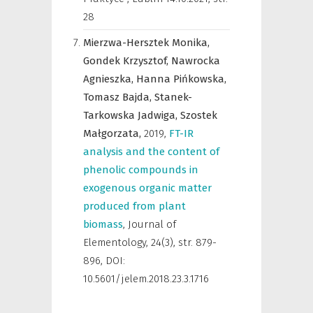
28
Mierzwa-Hersztek Monika,
Gondek Krzysztof,
Nawrocka
Agnieszka,
Hanna Pińkowska,
Tomasz Bajda,
Stanek-
Tarkowska Jadwiga,
Szostek
Małgorzata,
2019
,
FT-IR
analysis and the content of
phenolic compounds in
exogenous organic matter
produced from plant
biomass
,
Journal of
Elementology
,
24(3), str. 879-
896, DOI:
10.5601/jelem.2018.23.3.1716