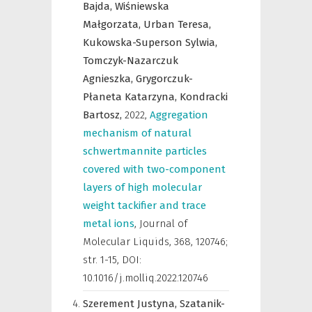
Bajda,
Wiśniewska
Małgorzata,
Urban Teresa,
Kukowska-Superson Sylwia,
Tomczyk-Nazarczuk
Agnieszka,
Grygorczuk-
Płaneta Katarzyna,
Kondracki
Bartosz,
2022
,
Aggregation
mechanism of natural
schwertmannite particles
covered with two-component
layers of high molecular
weight tackifier and trace
metal ions
,
Journal of
Molecular Liquids
,
368, 120746;
str. 1-15, DOI:
10.1016/j.molliq.2022.120746
Szerement Justyna,
Szatanik-