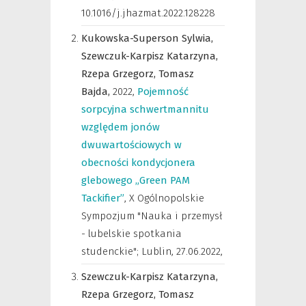
10.1016/j.jhazmat.2022.128228
Kukowska-Superson Sylwia,
Szewczuk-Karpisz Katarzyna,
Rzepa Grzegorz,
Tomasz
Bajda,
2022
,
Pojemność
sorpcyjna schwertmannitu
względem jonów
dwuwartościowych w
obecności kondycjonera
glebowego „Green PAM
Tackifier”
,
X Ogólnopolskie
Sympozjum "Nauka i przemysł
- lubelskie spotkania
studenckie"; Lublin, 27.06.2022
,
Szewczuk-Karpisz Katarzyna,
Rzepa Grzegorz,
Tomasz