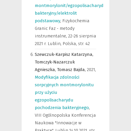
montmorylonit/egzopolisacharyd
bakteryjny/elektrolit
podstawowy
,
Fizykochemia
Granic Faz - metody
instrumentalne, 22-26 sierpnia
2021 r. Lublin, Polska
,
str. 42
Szewczuk-Karpisz Katarzyna,
Tomczyk-Nazarczuk
Agnieszka,
Tomasz Bajda,
2021
,
Modyfikacja zdolności
sorpcyjnych montmorylonitu
przy użyciu
egzopolisacharydu
pochodzenia bakteryjnego
,
VIII Ogólnopolska Konferencja
Naukowa "Innowacje w
Praktyce", Lublin 14.10.2021
,
str.