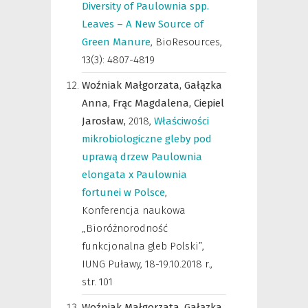
Diversity of Paulownia spp.
Leaves – A New Source of
Green Manure
,
BioResources
,
13(3): 4807-4819
Woźniak Małgorzata,
Gałązka
Anna,
Frąc Magdalena,
Ciepiel
Jarosław,
2018
,
Właściwości
mikrobiologiczne gleby pod
uprawą drzew Paulownia
elongata x Paulownia
fortunei w Polsce
,
Konferencja naukowa
„Bioróżnorodność
funkcjonalna gleb Polski”,
IUNG Puławy, 18-19.10.2018 r.
,
str. 101
Woźniak Małgorzata,
Gałązka