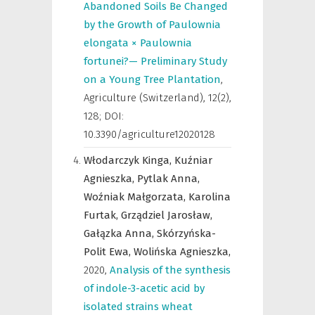
Abandoned Soils Be Changed
by the Growth of Paulownia
elongata × Paulownia
fortunei?— Preliminary Study
on a Young Tree Plantation
,
Agriculture (Switzerland)
,
12(2),
128; DOI:
10.3390/agriculture12020128
Włodarczyk Kinga,
Kuźniar
Agnieszka,
Pytlak Anna,
Woźniak Małgorzata,
Karolina
Furtak,
Grządziel Jarosław,
Gałązka Anna,
Skórzyńska-
Polit Ewa,
Wolińska Agnieszka,
2020
,
Analysis of the synthesis
of indole-3-acetic acid by
isolated strains wheat