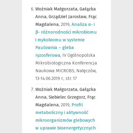
Woźniak Małgorzata,
Gałązka
Anna,
Grządziel Jarosław,
Frąc
Magdalena,
2019
,
Analiza α- i
β- różnorodności mikrobiomu
i mykobiomu w systemie
Paulownia – gleba
ryzosferowa
,
IV Ogólnopolska
Mikrobiologiczna Konferencja
Naukowa MICROBS; Nałęczów,
13-14.06.2019 r.
,
str. 17
Woźniak Małgorzata,
Gałązka
Anna,
Siebielec Grzegorz,
Frąc
Magdalena,
2019
,
Profil
metaboliczny i aktywność
mikroorganizmów glebowych
w uprawie bioenergetycznych