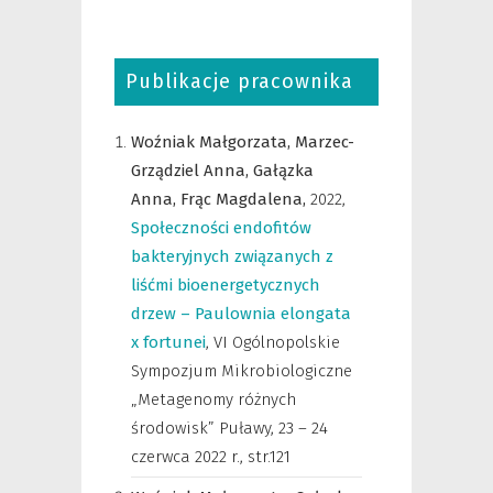
Publikacje pracownika
Woźniak Małgorzata,
Marzec-
Grządziel Anna,
Gałązka
Anna,
Frąc Magdalena,
2022
,
Społeczności endofitów
bakteryjnych związanych z
liśćmi bioenergetycznych
drzew – Paulownia elongata
x fortunei
,
VI Ogólnopolskie
Sympozjum Mikrobiologiczne
„Metagenomy różnych
środowisk” Puławy, 23 – 24
czerwca 2022 r.
,
str.121