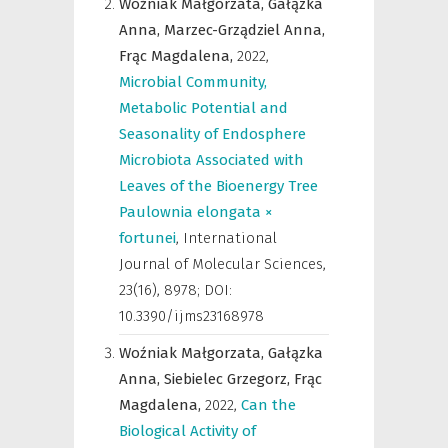
Woźniak Małgorzata,
Gałązka
Anna,
Marzec-Grządziel Anna,
Frąc Magdalena,
2022
,
Microbial Community,
Metabolic Potential and
Seasonality of Endosphere
Microbiota Associated with
Leaves of the Bioenergy Tree
Paulownia elongata ×
fortunei
,
International
Journal of Molecular Sciences
,
23(16), 8978; DOI:
10.3390/ijms23168978
Woźniak Małgorzata,
Gałązka
Anna,
Siebielec Grzegorz,
Frąc
Magdalena,
2022
,
Can the
Biological Activity of