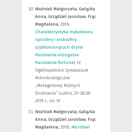
Woźniak Małgorzata,
Gałązka
Anna,
Grządziel Jarosław,
Frąc
Magdalena,
2019
,
Charakterystyka mykobiomu
ryzosfery i endosfery
szybkorosnących drzew
Paulownia elongatax
Paulownia fortunei
,
IV
Ogólnopolskie Sympozjum
Mikrobiologiczne
„Metagenomy Różnych
Środowisk” Lublin, 27–28.06
2019 r.
,
str. 51
Woźniak Małgorzata,
Gałązka
Anna,
Grządziel Jarosław,
Frąc
Magdalena,
2018
,
Microbial