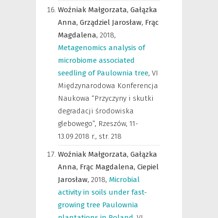
Woźniak Małgorzata,
Gałązka
Anna,
Grządziel Jarosław,
Frąc
Magdalena,
2018
,
Metagenomics analysis of
microbiome associated
seedling of Paulownia tree
,
VI
Międzynarodowa Konferencja
Naukowa “Przyczyny i skutki
degradacji środowiska
glebowego”, Rzeszów, 11-
13.09.2018 r.
,
str. 218
Woźniak Małgorzata,
Gałązka
Anna,
Frąc Magdalena,
Ciepiel
Jarosław,
2018
,
Microbial
activity in soils under fast-
growing tree Paulownia
plantations in Poland
,
VI