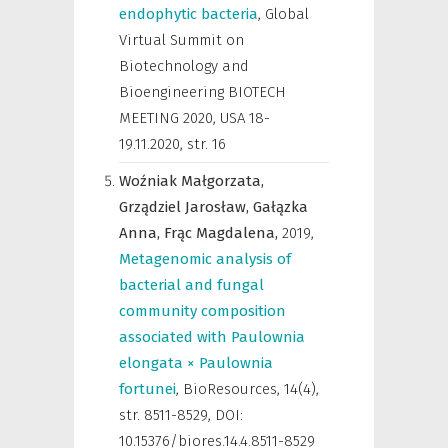
endophytic bacteria
,
Global
Virtual Summit on
Biotechnology and
Bioengineering BIOTECH
MEETING 2020, USA 18-
19.11.2020
,
str. 16
Woźniak Małgorzata,
Grządziel Jarosław,
Gałązka
Anna,
Frąc Magdalena,
2019
,
Metagenomic analysis of
bacterial and fungal
community composition
associated with Paulownia
elongata × Paulownia
fortunei
,
BioResources
,
14(4),
str. 8511-8529, DOI:
10.15376/biores.14.4.8511-8529