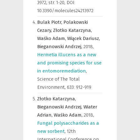
3972, str. 1-20, DOI:
10.3390/molecules24213972
Bulak Piotr,
Polakowski
Cezary,
Złotko Katarzyna,
Waśko Adam,
Wiącek Dariusz,
Bieganowski Andrzej,
2018
,
Hermetia illucens as a new
and promising species for use
in entomoremediation
,
Science of The Total
Environment
,
633: 912-919
Złotko Katarzyna,
Bieganowski Andrzej,
Wiater
Adrian,
Waśko Adam,
2018
,
Fungal polysaccharides as a
new sorbent
,
12th
International Conference on