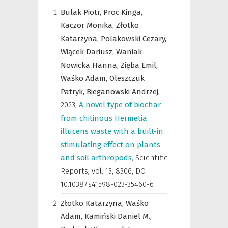
Bulak Piotr,
Proc Kinga,
Kaczor Monika,
Złotko
Katarzyna,
Polakowski Cezary,
Wiącek Dariusz,
Waniak-
Nowicka Hanna,
Zięba Emil,
Waśko Adam,
Oleszczuk
Patryk,
Bieganowski Andrzej,
2023
,
A novel type of biochar
from chitinous Hermetia
illucens waste with a built-in
stimulating effect on plants
and soil arthropods
,
Scientific
Reports
,
vol. 13; 8306; DOI:
10.1038/s41598-023-35460-6
Złotko Katarzyna,
Waśko
Adam,
Kamiński Daniel M.,