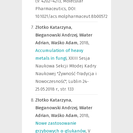
(9: 4202–4213
,
Molecular
Pharmaceutics
,
DOI:
10.1021/acs.molpharmaceut.8b00572
Złotko Katarzyna,
Bieganowski Andrzej,
Wiater
Adrian,
Waśko Adam,
2018
,
Accumulation of heavy
metals in fungi
,
XXIII Sesja
Naukowa Sekcji Młodej Kadry
Naukowej "Żywność-Tradycja i
Nowoczesność", Lublin 24-
25.05.2018 r.
,
str. 133
Złotko Katarzyna,
Bieganowski Andrzej,
Wiater
Adrian,
Waśko Adam,
2018
,
Nowe zastosowanie
grzybowych α-glukanów
,
V