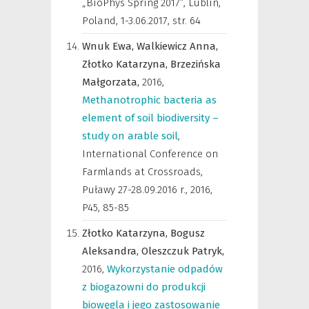
„BioPhys Spring 2017”, Lublin,
Poland, 1-3.06.2017
,
str. 64
Wnuk Ewa,
Walkiewicz Anna,
Złotko Katarzyna,
Brzezińska
Małgorzata,
2016
,
Methanotrophic bacteria as
element of soil biodiversity –
study on arable soil
,
International Conference on
Farmlands at Crossroads,
Puławy 27-28.09.2016 r.
,
2016,
P45, 85-85
Złotko Katarzyna,
Bogusz
Aleksandra,
Oleszczuk Patryk,
2016
,
Wykorzystanie odpadów
z biogazowni do produkcji
biowęgla i jego zastosowanie