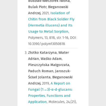
Budziak-Wieczorek Iwona,
Bulak Piotr,
Bieganowski
Andrzej,
2021
,
Isolation of
Chitin from Black Soldier Fly
(Hermetia illucens) and Its
Usage to Metal Sorption
,
Polymers
,
13, 818, str. 1-16, DOI:
10.3390/polym13050818
Złotko Katarzyna,
Wiater
Adrian,
Waśko Adam,
Pleszczyńska Małgorzata,
Paduch Roman,
Jaroszuk-
Ściseł Jolanta,
Bieganowski
Andrzej,
2019
,
A Report on
Fungal (1→3)-α-d-glucans:
Properties, Functions and
Application
,
Molecules
,
24,(21),