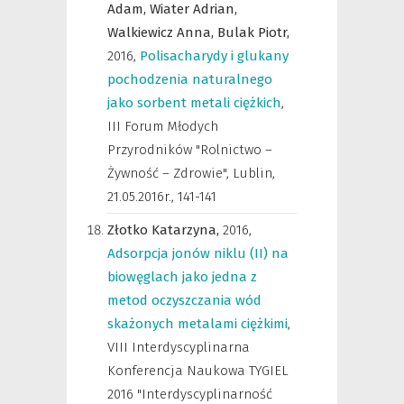
Adam,
Wiater Adrian,
Walkiewicz Anna,
Bulak Piotr,
2016
,
Polisacharydy i glukany
pochodzenia naturalnego
jako sorbent metali ciężkich
,
III Forum Młodych
Przyrodników "Rolnictwo –
Żywność – Zdrowie", Lublin,
21.05.2016r.
,
141-141
Złotko Katarzyna,
2016
,
Adsorpcja jonów niklu (II) na
biowęglach jako jedna z
metod oczyszczania wód
skażonych metalami ciężkimi
,
VIII Interdyscyplinarna
Konferencja Naukowa TYGIEL
2016 "Interdyscyplinarność