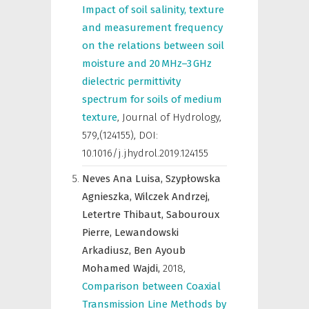
Impact of soil salinity, texture
and measurement frequency
on the relations between soil
moisture and 20 MHz–3 GHz
dielectric permittivity
spectrum for soils of medium
texture
,
Journal of Hydrology
,
579,(124155), DOI:
10.1016/j.jhydrol.2019.124155
Neves Ana Luisa,
Szypłowska
Agnieszka,
Wilczek Andrzej,
Letertre Thibaut,
Sabouroux
Pierre,
Lewandowski
Arkadiusz,
Ben Ayoub
Mohamed Wajdi,
2018
,
Comparison between Coaxial
Transmission Line Methods by