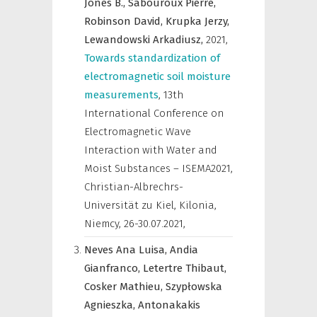
Jones B.,
Sabouroux Pierre,
Robinson David,
Krupka Jerzy,
Lewandowski Arkadiusz,
2021
,
Towards standardization of
electromagnetic soil moisture
measurements
,
13th
International Conference on
Electromagnetic Wave
Interaction with Water and
Moist Substances – ISEMA2021,
Christian-Albrechrs-
Universität zu Kiel, Kilonia,
Niemcy, 26-30.07.2021
,
Neves Ana Luisa,
Andia
Gianfranco,
Letertre Thibaut,
Cosker Mathieu,
Szypłowska
Agnieszka,
Antonakakis