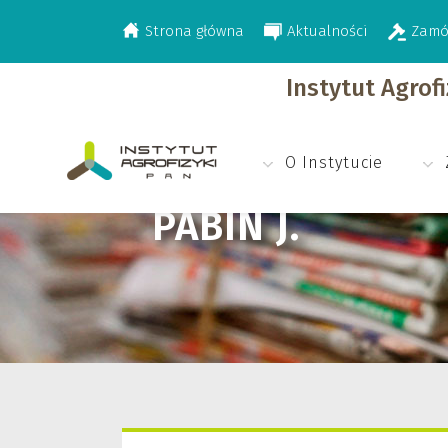
Strona główna
Aktualności
Zamó
>
Pabin J.
Instytut Agrof
O Instytucie
PABIN J.