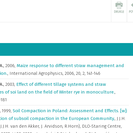
A.,
2006
,
Maize response to different straw management and
ion.
,
International Agrophysics
,
2006, 20, 2, 141-146
A.,
2003
,
Effect of different tillage systems and straw
of soi land on the field of Winter rye in monoculture.
,
-181
,
1999
,
Soil Compaction in Poland: Assessment and Effects. [w]:
tion of subsoil compaction in the European Community.
,
J.J.H.
: J.J.H. van den Akker, J. Arvidson, R.Horn), DLO-Staring Centre,