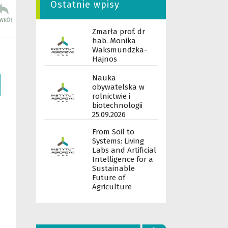
Ostatnie wpisy
Zmarła prof. dr
hab. Monika
Waksmundzka-
Hajnos
Nauka
obywatelska w
rolnictwie i
biotechnologii
25.09.2026
From Soil to
Systems: Living
Labs and Artificial
Intelligence for a
Sustainable
Future of
Agriculture