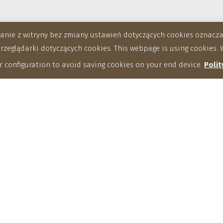
stanie z witryny bez zmiany ustawień dotyczących cookies oznac
eglądarki dotyczących cookies. This webpage is using cookies. W
 configuration to avoid saving cookies on your end device.
Polit