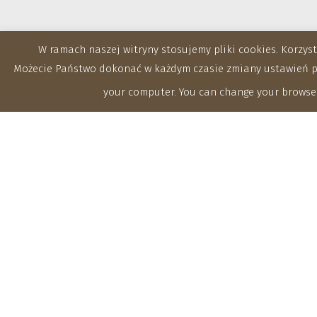
W ramach naszej witryny stosujemy pliki cookies. Korzy
Możecie Państwo dokonać w każdym czasie zmiany ustawień prz
your computer. You can change your browser
Zakłady