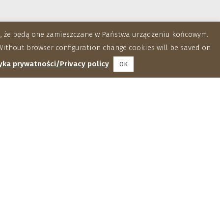
za, że będą one zamieszczane w Państwa urządzeniu końcowym.
ithout browser configuration change cookies will be saved on
yka prywatności/Privacy policy
OK