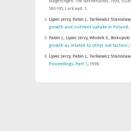
Wageningen, The Netherlands, 1999, ISSN 09
180-195, l.ark.wyd. 1,
Lipiec Jerzy,
Pabin J.,
Tarkiewicz Stanisław
growth and nutrient uptake in Poland.
,
Pabin J.,
Lipiec Jerzy,
Włodek S.,
Biskupski 
growth as related to other soil factors.
,
Lipiec Jerzy,
Pabin J.,
Tarkiewicz Stanisław
Proceedings, Part 1,
,
1998