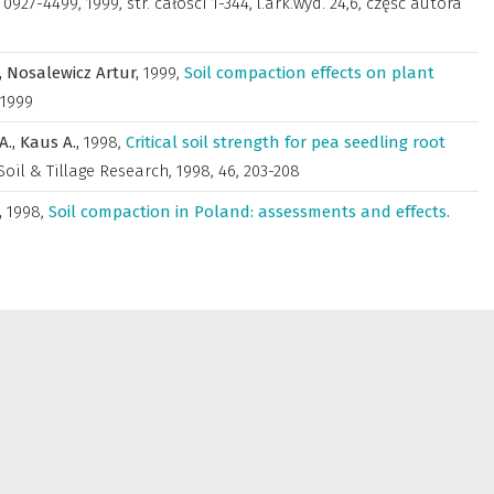
27-4499, 1999, str. całości 1-344, l.ark.wyd. 24,6, część autora
,
Nosalewicz Artur,
1999
,
Soil compaction effects on plant
1999
A.,
Kaus A.,
1998
,
Critical soil strength for pea seedling root
Soil & Tillage Research
,
1998, 46, 203-208
,
1998
,
Soil compaction in Poland: assessments and effects.