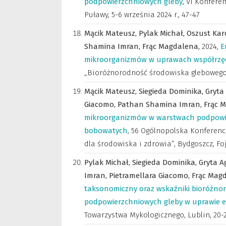
podpowierzchniowych gleby
,
VI Konfere
Puławy, 5-6 września 2024 r.
,
47-47
Mącik Mateusz,
Pylak Michał,
Oszust Kar
Shamina Imran,
Frąc Magdalena,
2024
,
E
mikroorganizmów w uprawach współrzęd
„Bioróżnorodność środowiska glebowego”,
Mącik Mateusz,
Siegieda Dominika,
Gryta
Giacomo,
Pathan Shamina Imran,
Frąc 
mikroorganizmów w warstwach podpowier
bobowatych
,
56 Ogólnopolska Konferenc
dla środowiska i zdrowia”, Bydgoszcz, Foj
Pylak Michał,
Siegieda Dominika,
Gryta A
Imran,
Pietramellara Giacomo,
Frąc Mag
taksonomiczny oraz wskaźniki bioróżno
podpowierzchniowych gleby w uprawie e
Towarzystwa Mykologicznego, Lublin, 20-2