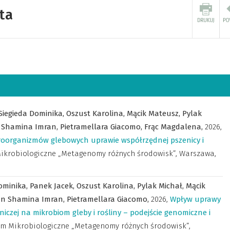
ta
Siegieda Dominika,
Oszust Karolina,
Mącik Mateusz,
Pylak
 Shamina Imran,
Pietramellara Giacomo,
Frąc Magdalena,
2026
,
oorganizmów glebowych uprawie współrzędnej pszenicy i
ikrobiologiczne „Metagenomy różnych środowisk”, Warszawa,
ominika,
Panek Jacek,
Oszust Karolina,
Pylak Michał,
Mącik
n Shamina Imran,
Pietramellara Giacomo,
2026
,
Wpływ uprawy
iczej na mikrobiom gleby i rośliny – podejście genomiczne i
m Mikrobiologiczne „Metagenomy różnych środowisk”,