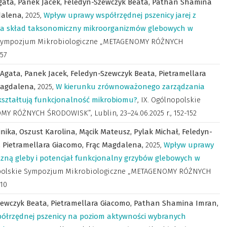
gata,
Panek Jacek,
Feledyn-Szewczyk Beata,
Pathan Shamina
dalena,
2025
,
Wpływ uprawy współrzędnej pszenicy jarej z
 na skład taksonomiczny mikroorganizmów glebowych w
e Sympozjum Mikrobiologiczne „METAGENOMY RÓŻNYCH
157
 Agata,
Panek Jacek,
Feledyn-Szewczyk Beata,
Pietramellara
Magdalena,
2025
,
W kierunku zrównoważonego zarządzania
kształtują funkcjonalność mikrobiomu?
,
IX. Ogólnopolskie
Y RÓŻNYCH ŚRODOWISK”, Lublin, 23–24.06.2025 r.
,
152-152
inika,
Oszust Karolina,
Mącik Mateusz,
Pylak Michał,
Feledyn-
,
Pietramellara Giacomo,
Frąc Magdalena,
2025
,
Wpływ uprawy
czną gleby i potencjał funkcjonalny grzybów glebowych w
opolskie Sympozjum Mikrobiologiczne „METAGENOMY RÓŻNYCH
110
zewczyk Beata,
Pietramellara Giacomo,
Pathan Shamina Imran,
ółrzędnej pszenicy na poziom aktywności wybranych