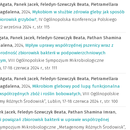
 Agata,
Panek Jacek,
Feledyn-Szewczyk Beata,
Pietramellara
Magdalena,
2024
,
Mykobiom w służbie zdrowia gleby: jak sposób
biorowisk grzybów?
,
IV Ogólnopolska Konferencja Polskiego
2 września 2024 r.
,
str. 115
gata,
Panek Jacek,
Feledyn-Szewczyk Beata,
Pathan Shamina
dalena,
2024
,
Wpływ uprawy współrzędnej pszenicy wraz z
orodność zbiorowisk bakterii w podpowierzchniowych
nym
,
VIII Ogólnopolskie Sympozjum Mikrobiologiczne
17-18 czerwca 2024 r.
,
str. 111
 Agata,
Panek Jacek,
Feledyn-Szewczyk Beata,
Pietramellara
Magdalena,
2024
,
Mikrobiom glebowy pod lupą: funkcjonalna
 współrzędnych zbóż i roślin bobowatych
,
VIII Ogólnopolskie
Różnych Środowisk”, Lublin, 17-18 czerwca 2024 r.
,
str. 100
k Jacek,
Feledyn-Szewczyk Beata,
Pathan Shamina Imran,
ci powiązań zbiorowisk bakterii w uprawie współrzędnej
 Sympozjum Mikrobiologiczne „Metagenomy Różnych Środowisk”,