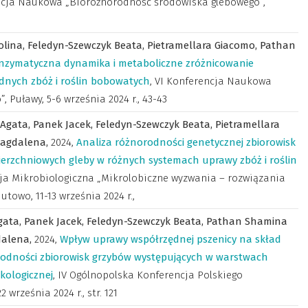
ncja Naukowa „Bioróżnorodność środowiska glebowego”,
olina,
Feledyn-Szewczyk Beata,
Pietramellara Giacomo,
Pathan
nzymatyczna dynamika i metaboliczne zróżnicowanie
nych zbóż i roślin bobowatych
,
VI Konferencja Naukowa
 Puławy, 5-6 września 2024 r.
,
43-43
 Agata,
Panek Jacek,
Feledyn-Szewczyk Beata,
Pietramellara
Magdalena,
2024
,
Analiza różnorodności genetycznej zbiorowisk
zchniowych gleby w różnych systemach uprawy zbóż i roślin
ja Mikrobiologiczna „Mikrolobiczne wyzwania – rozwiązania
utowo, 11-13 września 2024 r.
,
gata,
Panek Jacek,
Feledyn-Szewczyk Beata,
Pathan Shamina
dalena,
2024
,
Wpływ uprawy współrzędnej pszenicy na skład
rodności zbiorowisk grzybów występujących w warstwach
kologicznej
,
IV Ogólnopolska Konferencja Polskiego
2 września 2024 r.
,
str. 121