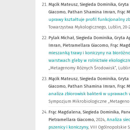
Mącik Mateusz,
Siegieda Dominika,
Gryta
Giacomo,
Pathan Shamina Imran,
Frąc 
uprawy kształtuje profil funkcjonalny z
Towarzystwa Mykologicznego, Lublin, 20-2
Pylak Michał,
Siegieda Dominika,
Gryta A
Imran,
Pietramellara Giacomo,
Frąc Mag
mieszanką trawy i koniczyny na bioróżn
warstwach gleby w rolnictwie ekologicz
„Metagenomy Różnych Środowisk”, Lublin, 
Mącik Mateusz,
Siegieda Dominika,
Gryta
Giacomo,
Pathan Shamina Imran,
Frąc 
analiza zbiorowisk bakterii w uprawach
Sympozjum Mikrobiologiczne „Metagenomy 
Frąc Magdalena,
Siegieda Dominika,
Pane
Pietramellara Giacomo,
2024
,
Analiza sie
pszenicy i koniczyny
,
VIII Ogólnopolskie