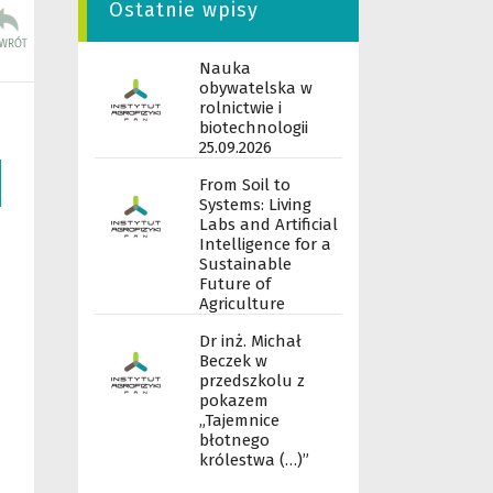
Ostatnie wpisy
Nauka
obywatelska w
rolnictwie i
biotechnologii
25.09.2026
From Soil to
Systems: Living
Labs and Artificial
Intelligence for a
Sustainable
Future of
Agriculture
Dr inż. Michał
Beczek w
przedszkolu z
pokazem
„Tajemnice
błotnego
królestwa (…)”