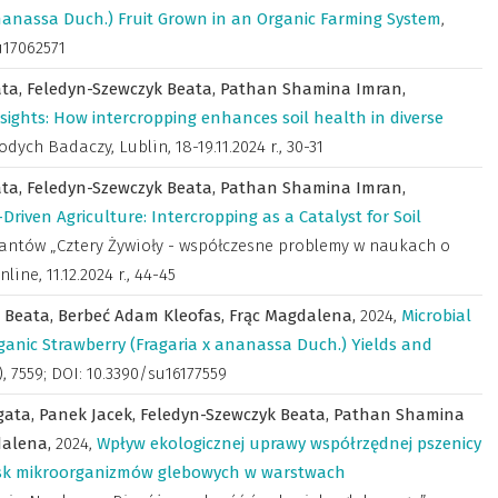
ananassa Duch.) Fruit Grown in an Organic Farming System
,
u17062571
ata,
Feledyn-Szewczyk Beata,
Pathan Shamina Imran,
nsights: How intercropping enhances soil health in diverse
odych Badaczy, Lublin, 18-19.11.2024 r.
,
30-31
ata,
Feledyn-Szewczyk Beata,
Pathan Shamina Imran,
-Driven Agriculture: Intercropping as a Catalyst for Soil
rantów „Cztery Żywioły - współczesne problemy w naukach o
ine, 11.12.2024 r.
,
44-45
 Beata,
Berbeć Adam Kleofas,
Frąc Magdalena,
2024
,
Microbial
anic Strawberry (Fragaria x ananassa Duch.) Yields and
), 7559; DOI: 10.3390/su16177559
gata,
Panek Jacek,
Feledyn-Szewczyk Beata,
Pathan Shamina
dalena,
2024
,
Wpływ ekologicznej uprawy współrzędnej pszenicy
isk mikroorganizmów glebowych w warstwach