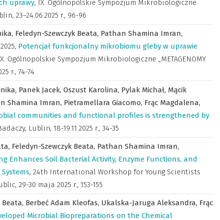
ch uprawy
,
IX. Ogólnopolskie Sympozjum Mikrobiologiczne
, 23–24.06.2025 r.
,
96-96
nika,
Feledyn-Szewczyk Beata,
Pathan Shamina Imran,
,
2025
,
Potencjał funkcjonalny mikrobiomu gleby w uprawie
IX. Ogólnopolskie Sympozjum Mikrobiologiczne „METAGENOMY
25 r.
,
74-74
inika,
Panek Jacek,
Oszust Karolina,
Pylak Michał,
Mącik
n Shamina Imran,
Pietramellara Giacomo,
Frąc Magdalena,
robial communities and functional profiles is strengthened by
daczy, Lublin, 18-19.11.2025 r.
,
34-35
ata,
Feledyn-Szewczyk Beata,
Pathan Shamina Imran,
ng Enhances Soil Bacterial Activity, Enzyme Functions, and
g Systems
,
24th International Workshop for Young Scientists
blic, 29-30 maja 2025 r.
,
153-155
 Beata,
Berbeć Adam Kleofas,
Ukalska-Jaruga Aleksandra,
Frąc
veloped Microbial Biopreparations on the Chemical