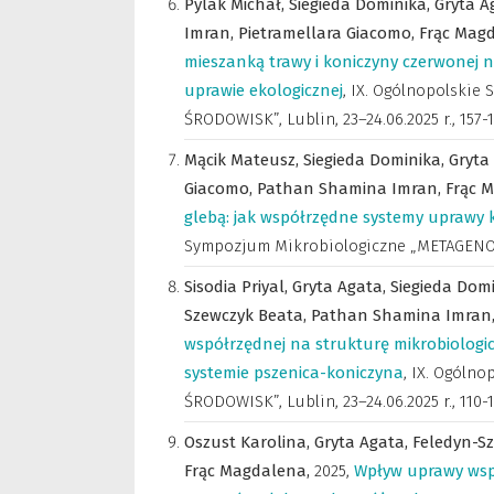
Pylak Michał,
Siegieda Dominika,
Gryta A
Imran,
Pietramellara Giacomo,
Frąc Mag
mieszanką trawy i koniczyny czerwonej
uprawie ekologicznej
,
IX. Ogólnopolski
ŚRODOWISK”, Lublin, 23–24.06.2025 r.
,
157-
Mącik Mateusz,
Siegieda Dominika,
Gryta
Giacomo,
Pathan Shamina Imran,
Frąc 
glebą: jak współrzędne systemy uprawy 
Sympozjum Mikrobiologiczne „METAGENOM
Sisodia Priyal,
Gryta Agata,
Siegieda Dom
Szewczyk Beata,
Pathan Shamina Imran
współrzędnej na strukturę mikrobiologi
systemie pszenica-koniczyna
,
IX. Ogóln
ŚRODOWISK”, Lublin, 23–24.06.2025 r.
,
110-
Oszust Karolina,
Gryta Agata,
Feledyn-S
Frąc Magdalena,
2025
,
Wpływ uprawy wsp