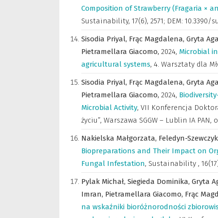
Composition of Strawberry (Fragaria × 
Sustainability
,
17(6), 2571; DEM: 10.3390/s
Sisodia Priyal,
Frąc Magdalena,
Gryta Ag
Pietramellara Giacomo,
2024
,
Microbial i
agricultural systems
,
4. Warsztaty dla Mł
Sisodia Priyal,
Frąc Magdalena,
Gryta Ag
Pietramellara Giacomo,
2024
,
Biodiversity
Microbial Activity
,
VII Konferencja Dokto
życiu”, Warszawa SGGW – Lublin IA PAN, onl
Nakielska Małgorzata,
Feledyn-Szewczyk
Biopreparations and Their Impact on Org
Fungal Infestation
,
Sustainability
,
16(17
Pylak Michał,
Siegieda Dominika,
Gryta A
Imran,
Pietramellara Giacomo,
Frąc Mag
na wskaźniki bioróżnorodności zbiorow