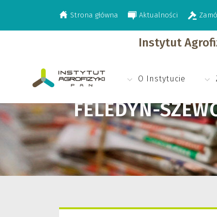
Strona główna
Aktualności
Zamó
>
Feledyn-Szewczyk Beata
Instytut Agrof
O Instytucie
FELEDYN-SZEW