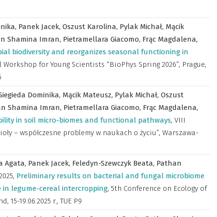
inika,
Panek Jacek,
Oszust Karolina,
Pylak Michał,
Mącik
n Shamina Imran,
Pietramellara Giacomo,
Frąc Magdalena,
ial biodiversity and reorganizes seasonal functioning in
l Workshop for Young Scientists “BioPhys Spring 2026”, Prague,
5
Siegieda Dominika,
Mącik Mateusz,
Pylak Michał,
Oszust
an Shamina Imran,
Pietramellara Giacomo,
Frąc Magdalena,
ility in soil micro-biomes and functional pathways
,
VIII
ioły – współczesne problemy w naukach o życiu”, Warszawa-
a Agata,
Panek Jacek,
Feledyn-Szewczyk Beata,
Pathan
2025
,
Preliminary results on bacterial and fungal microbiome
 in legume-cereal intercropping
,
5th Conference on Ecology of
, 15-19.06.2025 r.
,
TUE P9