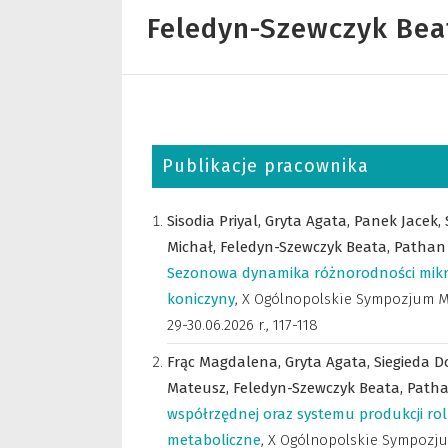
Feledyn-Szewczyk Bea
Publikacje pracownika
Sisodia Priyal,
Gryta Agata,
Panek Jacek,
Michał,
Feledyn-Szewczyk Beata,
Pathan
Sezonowa dynamika różnorodności mikr
koniczyny
,
X Ogólnopolskie Sympozjum M
29-30.06.2026 r.
,
117-118
Frąc Magdalena,
Gryta Agata,
Siegieda D
Mateusz,
Feledyn-Szewczyk Beata,
Patha
współrzędnej oraz systemu produkcji roln
metaboliczne
,
X Ogólnopolskie Sympozju