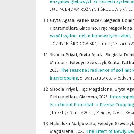
enzymów glebowych w różnych systema
„METAGENOMY RÓŻNYCH ŚRODOWISK”, Lublin
Gryta Agata,
Panek Jacek,
Siegieda Domi
Pietramellara Giacomo,
Frąc Magdalena
współrzędnej roślin bobowatych i zbóż
,
RÓŻNYCH ŚRODOWISK”, Lublin, 23–24.06.20
Sisodia Priyal,
Gryta Agata,
Siegieda Dom
Mateusz,
Feledyn-Szewczyk Beata,
Patha
2025
,
The seasonal resilience of soil mic
intercropping
,
5. Warsztaty dla Młodych Ba
Sisodia Priyal,
Frąc Magdalena,
Gryta Ag
Pietramellara Giacomo,
2025
,
Intercroppi
Functional Potential in Diverse Croppin
„BioPhys Spring 2025”, Prague, Czech Repu
Nakielska Małgorzata,
Feledyn-Szewczyk
Magdalena,
2025
,
The Effect of Newly De