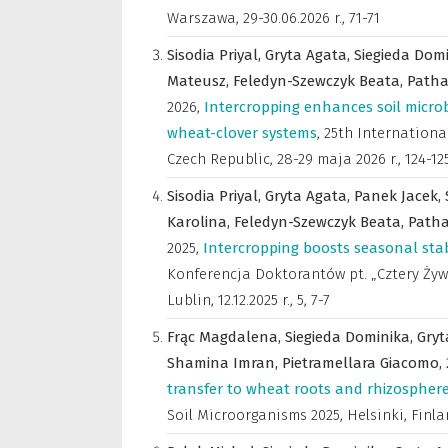
Warszawa, 29-30.06.2026 r.
,
71-71
Sisodia Priyal,
Gryta Agata,
Siegieda Dom
Mateusz,
Feledyn-Szewczyk Beata,
Patha
2026
,
Intercropping enhances soil microb
wheat-clover systems
,
25th Internationa
Czech Republic, 28-29 maja 2026 r.
,
124-12
Sisodia Priyal,
Gryta Agata,
Panek Jacek,
Karolina,
Feledyn-Szewczyk Beata,
Path
2025
,
Intercropping boosts seasonal stab
Konferencja Doktorantów pt. „Cztery Żyw
Lublin, 12.12.2025 r.
,
5, 7-7
Frąc Magdalena,
Siegieda Dominika,
Gryt
Shamina Imran,
Pietramellara Giacomo,
transfer to wheat roots and rhizosphere
Soil Microorganisms 2025, Helsinki, Finland