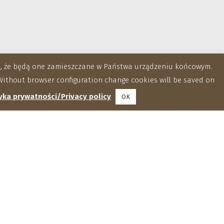
za, że będą one zamieszczane w Państwa urządzeniu końcowym.
ithout browser configuration change cookies will be saved on
yka prywatności/Privacy policy
OK