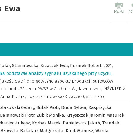
k Ewa
Rafał,
Stamirowska-Krzaczek Ewa,
Rusinek Robert,
2021
,
na podstawie analizy sygnału uzyskanego przy użyciu
 jakościowe i energetyczne aspekty produkcji surowców
h obchodu 20-lecia PWSZ w Chełmie. Wydawnictwo „INŻYNIERIA
. Anna Kocira, Ewa Stamirowska-Krzaczek)
,
str. 55-65
olakowski Cezary,
Bulak Piotr,
Duda Sylwia,
Kasprzycka
Baranowski Piotr,
Zubik Monika,
Krzyszczak Jaromir,
Mazurek
ekaniec Łukasz,
Korbas Marek,
Danielewicz Jakub,
Trendak
,
Bzowska-Bakalarz Małgorzata,
Kulik Mariusz,
Warda