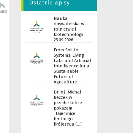
Ostatnie wpisy
Nauka
obywatelska w
rolnictwie i
biotechnologii
25.09.2026
From Soil to
Systems: Living
Labs and Artificial
Intelligence for a
Sustainable
Future of
Agriculture
Dr inż. Michał
Beczek w
przedszkolu z
pokazem
„Tajemnice
błotnego
królestwa (…)”