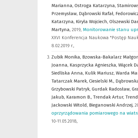
Marianna,
Ostroga Katarzyna,
Stamirow
Przemysław,
Dąbrowski Rafał,
Fedorowicz
Katarzyna,
Kiryła Wojciech,
Olszewski Da
Martyna,
2019
,
Monitorowanie stanu upr
XXVI Konferencja Naukowa "Postęp Nauko
8.02.2019 r.
,
Zubik Monika,
Bzowska-Bakalarz Małgor
Joanna,
Kasprzycka Agnieszka,
Wiącek D
Siedliska Anna,
Kulik Mariusz,
Warda Ma
Tatarczak Marek,
Ciesielski M.,
Dąbrowska-
Grzybowski Patryk,
Gurdak Radosław,
Gr
Jakub,
Karamon B.,
Trendak Artur,
Trend
Jackowski Witold,
Bieganowski Andrzej,
2
oprzyrządowania pomiarowego na wiatr
10-11.05.2018
,