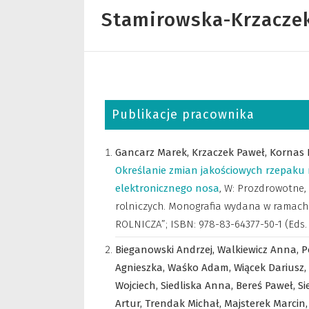
Stamirowska-Krzacze
Publikacje pracownika
Gancarz Marek,
Krzaczek Paweł,
Kornas 
Określanie zmian jakościowych rzepaku 
elektronicznego nosa
,
W: Prozdrowotne,
rolniczych. Monografia wydana w ramac
ROLNICZA”; ISBN: 978-83-64377-50-1 (Eds
Bieganowski Andrzej,
Walkiewicz Anna,
P
Agnieszka,
Waśko Adam,
Wiącek Dariusz,
Wojciech,
Siedliska Anna,
Bereś Paweł,
Si
Artur,
Trendak Michał,
Majsterek Marcin