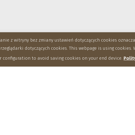
stanie z witryny bez zmiany ustawień dotyczących cookies oznac
eglądarki dotyczących cookies. This webpage is using cookies. W
 configuration to avoid saving cookies on your end device.
Polit