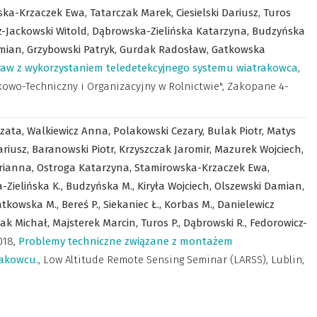
ska-Krzaczek Ewa,
Tatarczak Marek,
Ciesielski Dariusz,
Turos
-Jackowski Witold,
Dąbrowska-Zielińska Katarzyna,
Budzyńska
mian,
Grzybowski Patryk,
Gurdak Radosław,
Gatkowska
aw z wykorzystaniem teledetekcyjnego systemu wiatrakowca
,
wo-Techniczny i Organizacyjny w Rolnictwie", Zakopane 4-
zata,
Walkiewicz Anna,
Polakowski Cezary,
Bulak Piotr,
Matys
ariusz,
Baranowski Piotr,
Krzyszczak Jaromir,
Mazurek Wojciech,
rianna,
Ostroga Katarzyna,
Stamirowska-Krzaczek Ewa,
Zielińska K.,
Budzyńska M.,
Kiryła Wojciech,
Olszewski Damian,
atkowska M.,
Bereś P.,
Siekaniec Ł.,
Korbas M.,
Danielewicz
ak Michał,
Majsterek Marcin,
Turos P.,
Dąbrowski R.,
Fedorowicz-
018
,
Problemy techniczne związane z montażem
akowcu.
,
Low Altitude Remote Sensing Seminar (LARSS), Lublin,