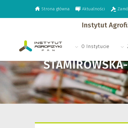
Strona główna
Aktualności
Zamó
>
Stamirowska-Krzaczek Ewa
Instytut Agrof
O Instytucie
STAMIROWSKA-