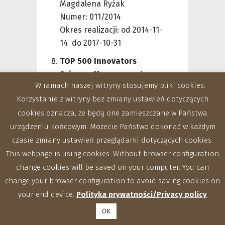
Magdalena Ryżak
Numer: 011/2014
Okres realizacji: od 2014-11-
14 do 2017-10-31
TOP 500 Innovators
Science, Manegement,
W ramach naszej witryny stosujemy pliki cookies.
Commercialization
Korzystanie z witryny bez zmiany ustawień dotyczących
Program „Programy
cookies oznacza, że będą one zamieszczane w Państwa
stażowo-szkoleniowe dla
naukowców w najlepszych
urządzeniu końcowym. Możecie Państwo dokonać w każdym
ośrodkach akademickich na
czasie zmiany ustawień przeglądarki dotyczących cookies.
świecie w zakresie
This webpage is using cookies. Without browser configuration
zarządzania badaniami i
change cookies will be saved on your computer. You can
komercjalizacji ich wyników”
change your browser configuration to avoid saving cookies on
Kierownik projektu: dr hab.
your end device.
Polityka prywatności/Privacy policy
inż. Robert Rusinek
OK
Numer: DS-1406/KS/2013